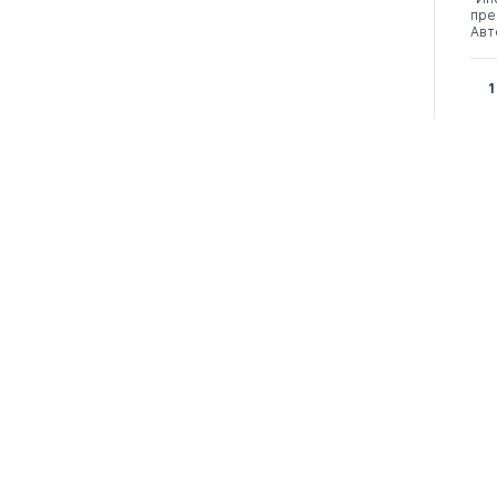
пре
Авт
1