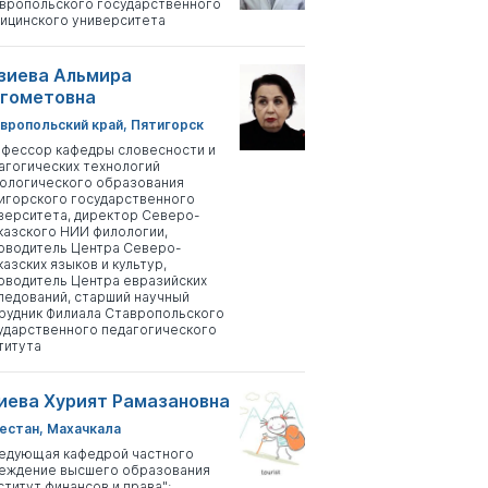
вропольского государственного
ицинского университета
зиева Альмира
гометовна
вропольский край, Пятигорск
фессор кафедры словесности и
агогических технологий
ологического образования
игорского государственного
верситета, директор Северо-
казского НИИ филологии,
оводитель Центра Северо-
казских языков и культур,
оводитель Центра евразийских
ледований, старший научный
рудник Филиала Ставропольского
ударственного педагогического
титута
иева Хурият Рамазановна
естан, Махачкала
едующая кафедрой частного
еждение высшего образования
ститут финансов и права";