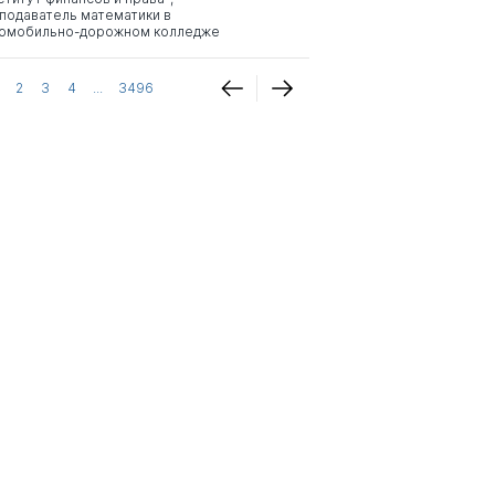
подаватель математики в
омобильно-дорожном колледже
2
3
4
...
3496