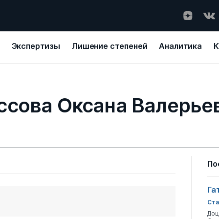
Экспертизы
Лишение степеней
Аналитика
К
ссова Оксана Валерье
По
Га
Ста
Доц