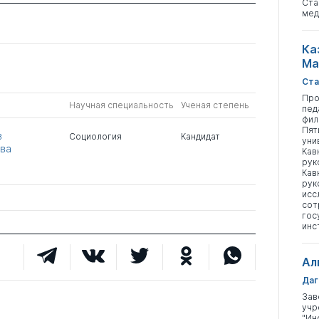
Ста
мед
Ка
Ма
Ста
Про
Научная специальность
Ученая степень
пед
фил
Пят
в
Социология
Кандидат
уни
ва
Кав
рук
Кав
рук
исс
сот
гос
инс
Ал
Даг
Зав
учр
"Ин