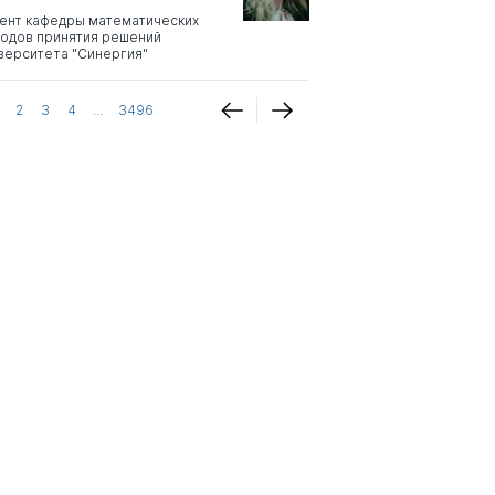
ент кафедры математических
одов принятия решений
верситета "Синергия"
2
3
4
...
3496