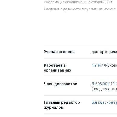
Информация обновлена: 31 октября 2022 г.
Сведения о должности актуальны на момент 
Ученая степень
доктор юриди
Работает в
ФУ РФ
(Руков
организациях
Член диссоветов
Д 505.001.112
(председател
Главный редактор
Банковское п
журналов