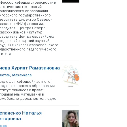
фессор кафедры словесности и
агогических технологий
ологического образования
игорского государственного
верситета, директор Северо-
казского НИИ филологии,
оводитель Центра Северо-
казских языков и культур,
оводитель Центра евразийских
ледований, старший научный
рудник Филиала Ставропольского
ударственного педагогического
титута
иева Хурият Рамазановна
естан, Махачкала
едующая кафедрой частного
еждение высшего образования
ститут финансов и права";
подаватель математики в
омобильно-дорожном колледже
епаненко Наталья
кторовна
ква