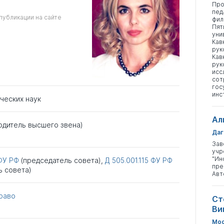
Про
пед
публикации на сайте
фил
Пят
уни
Кав
рук
Кав
рук
исс
сот
гос
инс
ческих наук
Ал
одитель высшего звена)
Даг
Зав
учр
"Ин
ФУ РФ
(председатель совета),
Д 505.001.115
ФУ РФ
пре
ь совета)
Авт
раво
Ст
Ви
Мос