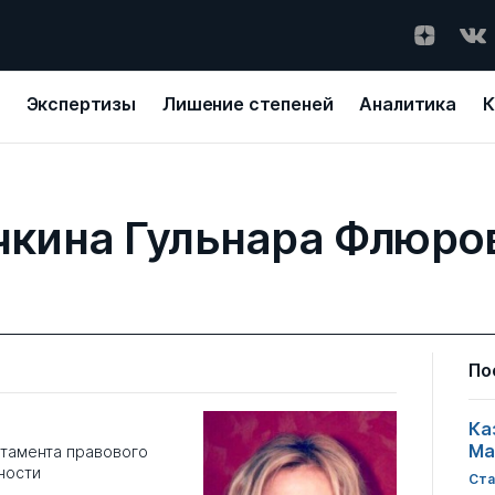
Экспертизы
Лишение степеней
Аналитика
К
чкина Гульнара Флюро
По
Ка
Ма
тамента правового
ности
Ста