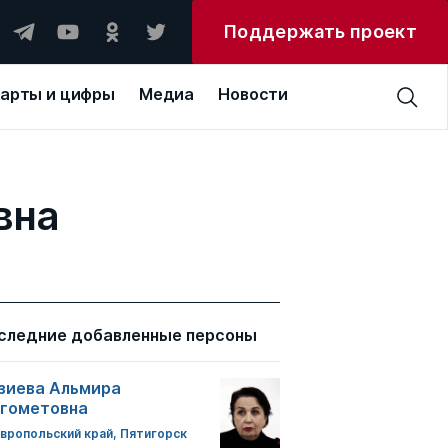
Поддержать проект
арты и цифры
Медиа
Новости
вна
следние добавленные персоны
зиева Альмира
гометовна
вропольский край, Пятигорск