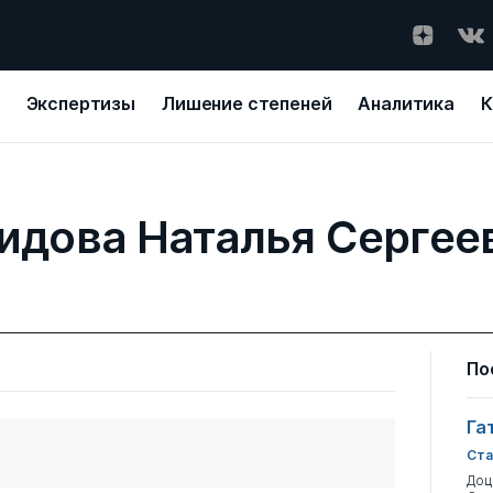
Экспертизы
Лишение степеней
Аналитика
К
идова Наталья Сергее
По
Га
Ста
Доц