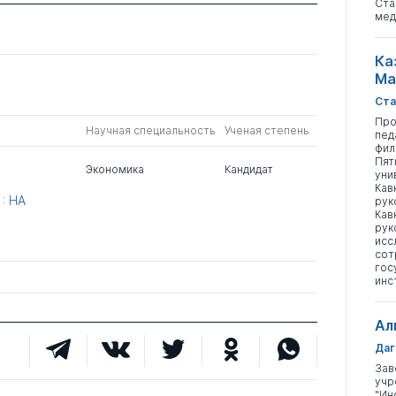
Ста
мед
Ка
Ма
Ста
Про
Научная специальность
Ученая степень
пед
фил
Пят
Экономика
Кандидат
уни
Кав
: НА
рук
Кав
рук
исс
сот
гос
инс
Ал
Даг
Зав
учр
"Ин