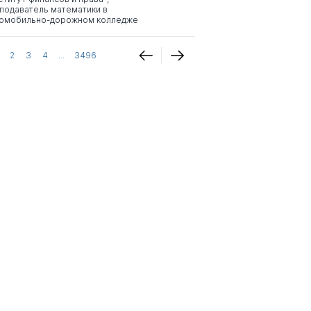
подаватель математики в
омобильно-дорожном колледже
2
3
4
...
3496