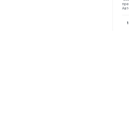
пре
Авт
1