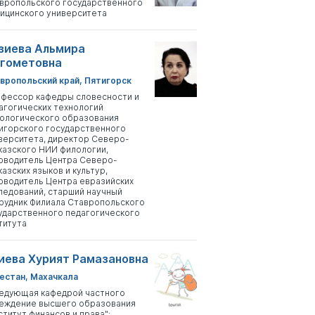
вропольского государственного
ицинского университета
зиева Альмира
гометовна
вропольский край, Пятигорск
фессор кафедры словесности и
агогических технологий
ологического образования
игорского государственного
верситета, директор Северо-
казского НИИ филологии,
оводитель Центра Северо-
казских языков и культур,
оводитель Центра евразийских
ледований, старший научный
рудник Филиала Ставропольского
ударственного педагогического
титута
иева Хурият Рамазановна
естан, Махачкала
едующая кафедрой частного
еждение высшего образования
ститут финансов и права";