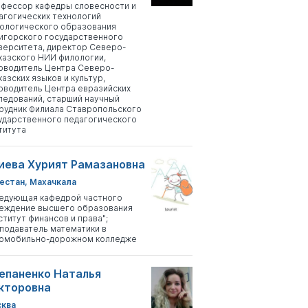
фессор кафедры словесности и
агогических технологий
ологического образования
игорского государственного
верситета, директор Северо-
казского НИИ филологии,
оводитель Центра Северо-
казских языков и культур,
оводитель Центра евразийских
ледований, старший научный
рудник Филиала Ставропольского
ударственного педагогического
титута
иева Хурият Рамазановна
естан, Махачкала
едующая кафедрой частного
еждение высшего образования
ститут финансов и права";
подаватель математики в
омобильно-дорожном колледже
епаненко Наталья
кторовна
ква