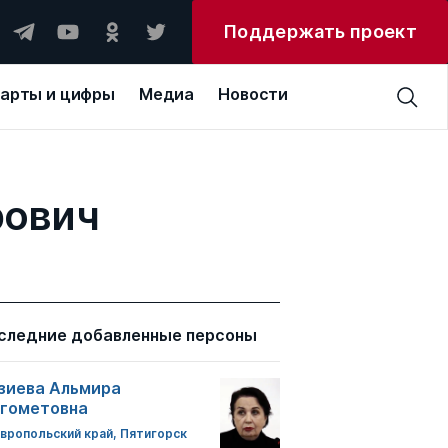
Поддержать проект
арты и цифры
Медиа
Новости
рович
следние добавленные персоны
зиева Альмира
гометовна
вропольский край, Пятигорск