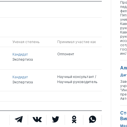
Про
пед
фил
Пят
уни
Кав
рук
Кав
рук
исс
Ученая степень
Принимал участие как
сот
гос
инс
Оппонент
Кандидат
Экспертиза
Ал
Даг
Научный консультант /
Кандидат
Зав
Научный руководитель
Экспертиза
учр
"Ин
пре
Авт
Ст
Ви
Мос