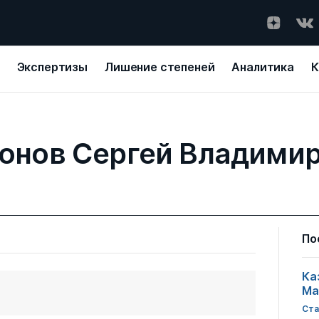
Экспертизы
Лишение степеней
Аналитика
К
онов Сергей Владими
По
Ка
Ма
Ста