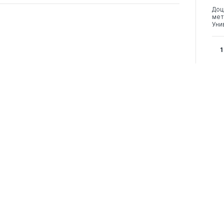
Доц
мет
Уни
1