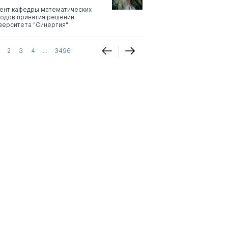
ент кафедры математических
одов принятия решений
верситета "Синергия"
2
3
4
...
3496