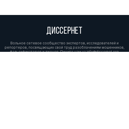
ДИССЕРНЕТ
Вольное сетевое сообщество экспертов, исследователей и
репортеров, посвящающих свой труд разоблачениям мошенников,
фальсификаторов и лжецов. Пишите нам на
info@dissernet.org.
Поддержать проект
МЫ В СОЦСЕТЯХ
© Вольное сетевое сообщество
«Диссернет». 2013—2026