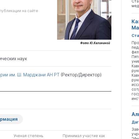
Ста
мед
публикации на сайте
Ка
Ма
Ста
Про
пед
фил
Пят
ических наук
уни
Кав
рук
ории им. Ш. Марджани АН РТ
(Ректор/Директор)
Кав
рук
исс
сот
гос
инс
Ал
ормация
Даг
Зав
учр
Ученая степень
Принимал участие как
"Ин