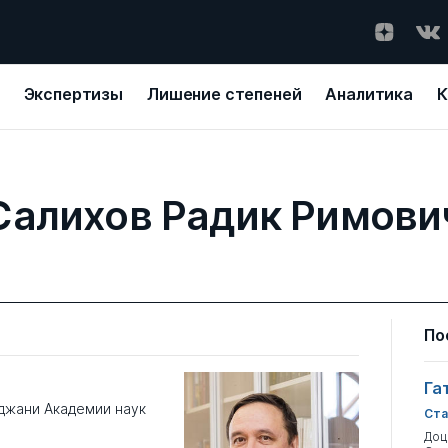
Экспертизы
Лишение степеней
Аналитика
К
Салихов Радик Римови
По
Га
джани Академии наук
Ста
Доц