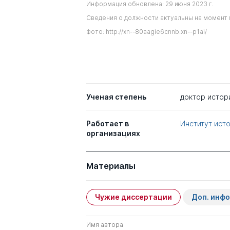
Информация обновлена: 29 июня 2023 г.
Сведения о должности актуальны на момент 
Фото: http://xn--80aagie6cnnb.xn--p1ai/
Ученая степень
доктор истор
Работает в
Институт ист
организациях
Материалы
Чужие диссертации
Доп. инф
Имя автора