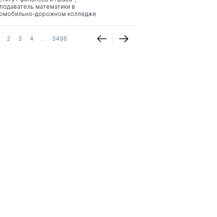
подаватель математики в
омобильно-дорожном колледже
2
3
4
...
3496