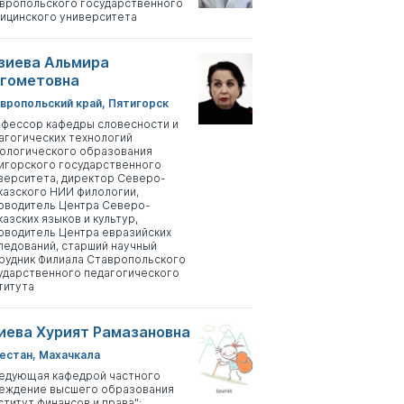
вропольского государственного
ицинского университета
зиева Альмира
гометовна
вропольский край, Пятигорск
фессор кафедры словесности и
агогических технологий
ологического образования
игорского государственного
верситета, директор Северо-
казского НИИ филологии,
оводитель Центра Северо-
казских языков и культур,
оводитель Центра евразийских
ледований, старший научный
рудник Филиала Ставропольского
ударственного педагогического
титута
иева Хурият Рамазановна
естан, Махачкала
едующая кафедрой частного
еждение высшего образования
ститут финансов и права";