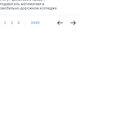
подаватель математики в
омобильно-дорожном колледже
2
3
4
...
3496