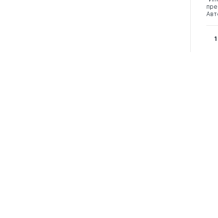
пре
Авт
1