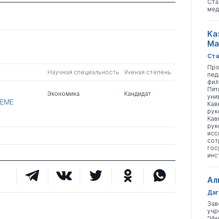
Ста
мед
Ка
Ма
Ста
Про
Научная специальность
Ученая степень
пед
фил
Пят
Экономика
Кандидат
уни
ЕМЕ
Кав
рук
Кав
рук
исс
сот
гос
инс
Ал
Даг
Зав
учр
"Ин