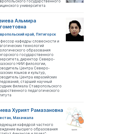
вропольского государственного
ицинского университета
зиева Альмира
гометовна
вропольский край, Пятигорск
фессор кафедры словесности и
агогических технологий
ологического образования
игорского государственного
верситета, директор Северо-
казского НИИ филологии,
оводитель Центра Северо-
казских языков и культур,
оводитель Центра евразийских
ледований, старший научный
рудник Филиала Ставропольского
ударственного педагогического
титута
иева Хурият Рамазановна
естан, Махачкала
едующая кафедрой частного
еждение высшего образования
ститут финансов и права";