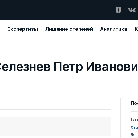
Экспертизы
Лишение степеней
Аналитика
К
елезнев Петр Иванов
По
Га
Ста
Доц