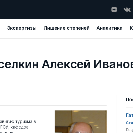
Экспертизы
Лишение степеней
Аналитика
К
селкин Алексей Ивано
По
Га
звитию туризма в
Ста
ГСУ, кафедра
Доц
реации