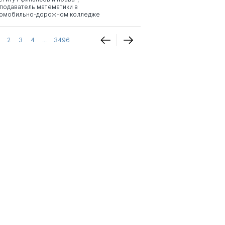
подаватель математики в
омобильно-дорожном колледже
2
3
4
...
3496