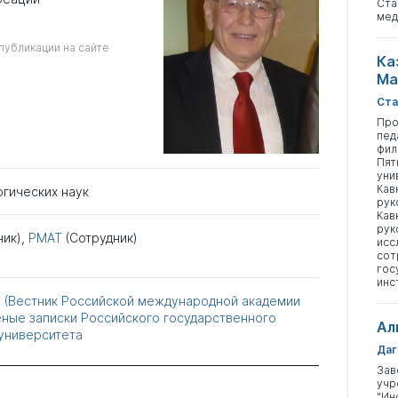
Ста
мед
публикации на сайте
Ка
Ма
Ста
Про
пед
фил
Пят
уни
Кав
огических наук
рук
Кав
рук
ник),
РМАТ
(Сотрудник)
исс
сот
гос
инс
 (Вестник Российской международной академии
ные записки Российского государственного
Ал
университета
Даг
Зав
учр
"Ин