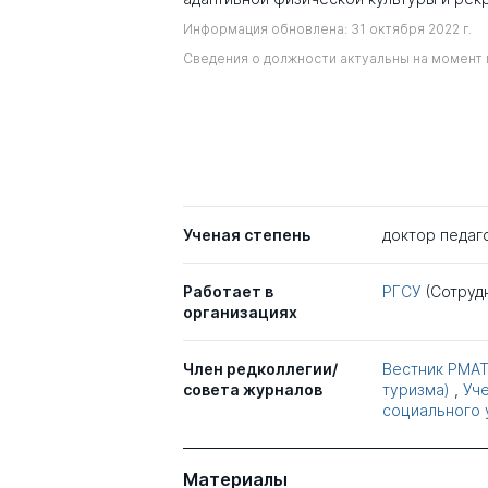
Информация обновлена: 31 октября 2022 г.
Сведения о должности актуальны на момент 
Ученая степень
доктор педаг
Работает в
РГСУ
(Сотруд
организациях
Член редколлегии/
Вестник РМАТ
совета журналов
туризма)
,
Уче
социального 
Материалы