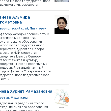
вропольского государственного
ицинского университета
зиева Альмира
гометовна
вропольский край, Пятигорск
фессор кафедры словесности и
агогических технологий
ологического образования
игорского государственного
верситета, директор Северо-
казского НИИ филологии,
оводитель Центра Северо-
казских языков и культур,
оводитель Центра евразийских
ледований, старший научный
рудник Филиала Ставропольского
ударственного педагогического
титута
иева Хурият Рамазановна
естан, Махачкала
едующая кафедрой частного
еждение высшего образования
ститут финансов и права";