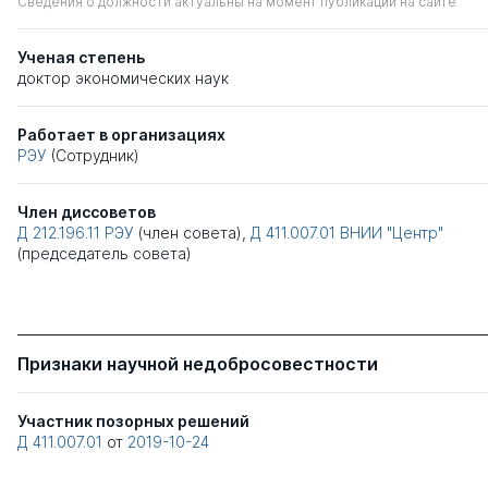
Сведения о должности актуальны на момент публикации на сайте
Ученая степень
доктор экономических наук
Работает в организациях
РЭУ
(Сотрудник)
Член диссоветов
Д 212.196.11
РЭУ
(член совета),
Д 411.007.01
ВНИИ "Центр"
(председатель совета)
Признаки научной недобросовестности
Участник позорных решений
Д 411.007.01
от
2019-10-24