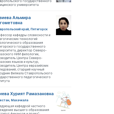
вропольского государственного
ицинского университета
зиева Альмира
гометовна
вропольский край, Пятигорск
фессор кафедры словесности и
агогических технологий
ологического образования
игорского государственного
верситета, директор Северо-
казского НИИ филологии,
оводитель Центра Северо-
казских языков и культур,
оводитель Центра евразийских
ледований, старший научный
рудник Филиала Ставропольского
ударственного педагогического
титута
иева Хурият Рамазановна
естан, Махачкала
едующая кафедрой частного
еждение высшего образования
ститут финансов и права";