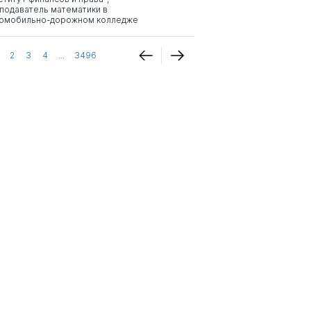
подаватель математики в
омобильно-дорожном колледже
2
3
4
...
3496