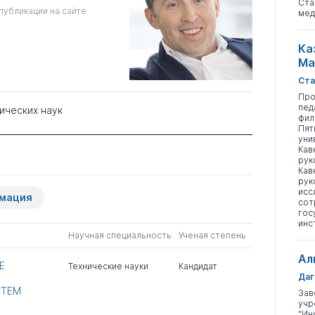
Ста
публикации на сайте
мед
Ка
Ма
Ста
Про
пед
ических наук
фил
Пят
уни
Кав
рук
Кав
рук
исс
рмация
сот
гос
инс
Научная специальность
Ученая степень
Ал
Е
Технические науки
Кандидат
Даг
СТЕМ
Зав
учр
"Ин