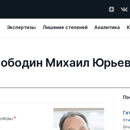
Экспертизы
Лишение степеней
Аналитика
К
ободин Михаил Юрье
По
Га
*
елКом»
Ста
Доц