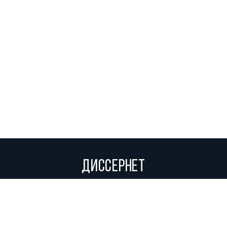
ДИССЕРНЕТ
Вольное сетевое сообщество экспертов, исследователей и
репортеров, посвящающих свой труд разоблачениям мошенников,
фальсификаторов и лжецов. Пишите нам на
info@dissernet.org.