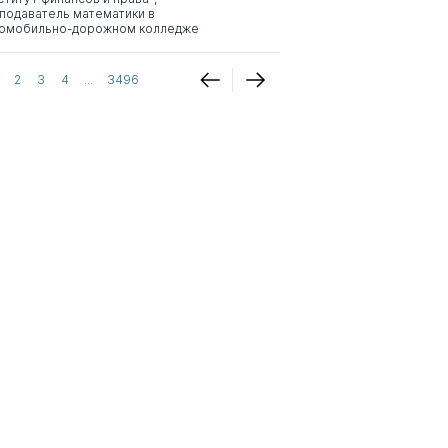
подаватель математики в
омобильно-дорожном колледже
2
3
4
...
3496