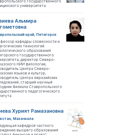
вропольского государственного
ицинского университета
зиева Альмира
гометовна
вропольский край, Пятигорск
фессор кафедры словесности и
агогических технологий
ологического образования
игорского государственного
верситета, директор Северо-
казского НИИ филологии,
оводитель Центра Северо-
казских языков и культур,
оводитель Центра евразийских
ледований, старший научный
рудник Филиала Ставропольского
ударственного педагогического
титута
иева Хурият Рамазановна
естан, Махачкала
едующая кафедрой частного
еждение высшего образования
ститут финансов и права";