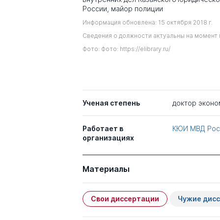
России, майор полиции
Информация обновлена: 15 октября 2018 г.
Сведения о должности актуальны на момент 
Фото: Фото: https://elibrary.ru/
Ученая степень
доктор эконо
Работает в
КЮИ МВД Рос
организациях
Материалы
Свои диссертации
Чужие дис