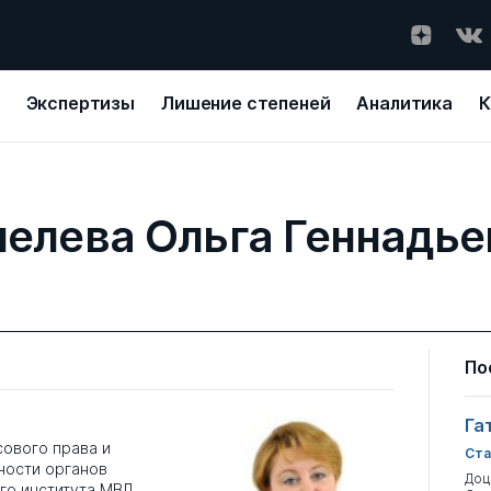
Экспертизы
Лишение степеней
Аналитика
К
елева Ольга Геннадье
По
Га
ового права и
Ста
ности органов
Доц
го института МВД