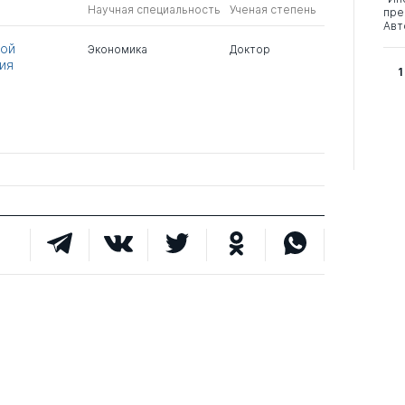
Научная специальность
Ученая степень
пре
Авт
ной
Экономика
Доктор
ия
1