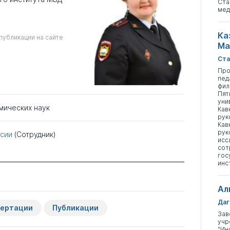
Ста
мед
Ка
публикации на сайте
Ма
Ста
Про
пед
фил
Пят
уни
мических наук
Кав
рук
Кав
рук
сии
(Сотрудник)
исс
сот
гос
инс
Ал
Даг
сертации
Публикации
Зав
учр
"Ин