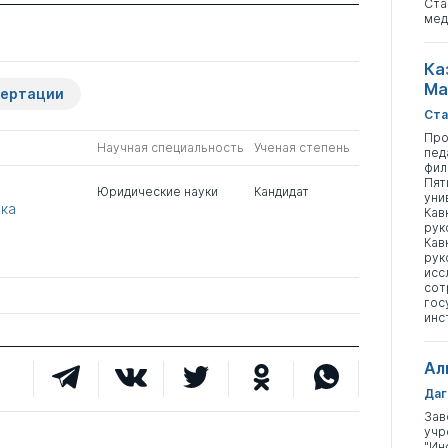
Ста
мед
Ка
Ма
сертации
Ста
Про
Научная специальность
Ученая степень
пед
фил
Пят
Юридические науки
Кандидат
уни
ека
Кав
рук
Кав
рук
исс
сот
гос
инс
Ал
Даг
Зав
учр
"Ин