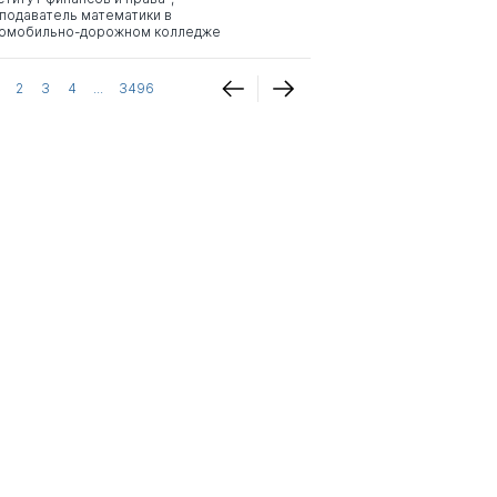
подаватель математики в
омобильно-дорожном колледже
2
3
4
...
3496