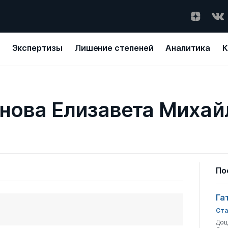
Экспертизы
Лишение степеней
Аналитика
К
нова Елизавета Михай
По
Га
Ста
Доц