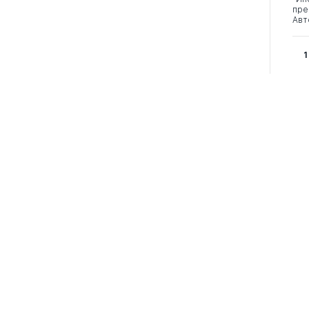
пре
Авт
1