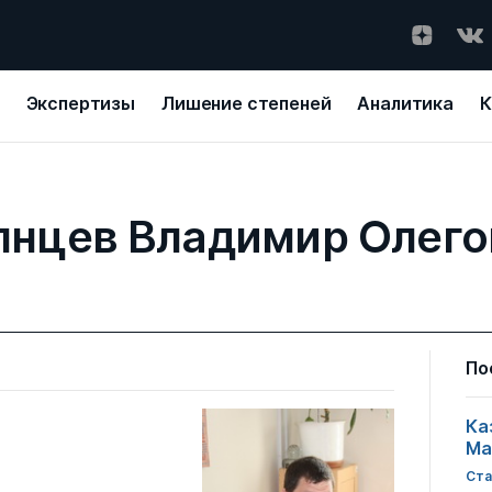
Экспертизы
Лишение степеней
Аналитика
К
лнцев Владимир Олего
По
Ка
Ма
Ста