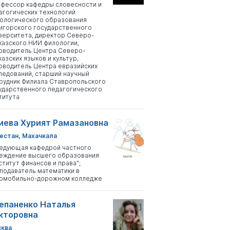
фессор кафедры словесности и
агогических технологий
ологического образования
игорского государственного
верситета, директор Северо-
казского НИИ филологии,
оводитель Центра Северо-
казских языков и культур,
оводитель Центра евразийских
ледований, старший научный
рудник Филиала Ставропольского
ударственного педагогического
титута
иева Хурият Рамазановна
естан, Махачкала
едующая кафедрой частного
еждение высшего образования
ститут финансов и права";
подаватель математики в
омобильно-дорожном колледже
епаненко Наталья
кторовна
ква