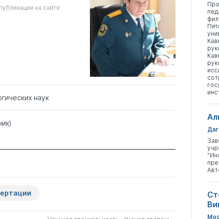
Про
публикации на сайте
пед
фил
Пят
уни
Кав
рук
Кав
рук
исс
сот
гос
инс
огических наук
Ал
ник)
Даг
Зав
учр
"Ин
пре
Авт
сертации
Ст
Ви
Мос