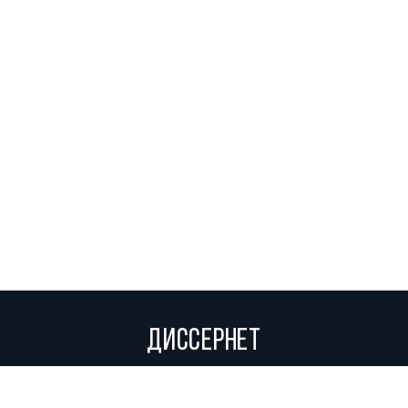
ДИССЕРНЕТ
Вольное сетевое сообщество экспертов, исследователей и
репортеров, посвящающих свой труд разоблачениям мошенников,
фальсификаторов и лжецов. Пишите нам на
info@dissernet.org.