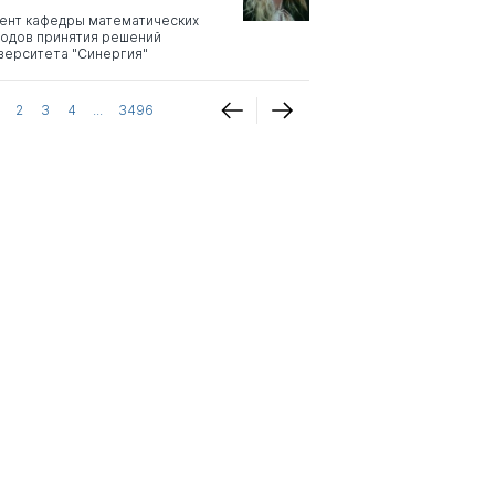
ент кафедры математических
одов принятия решений
верситета "Синергия"
2
3
4
...
3496