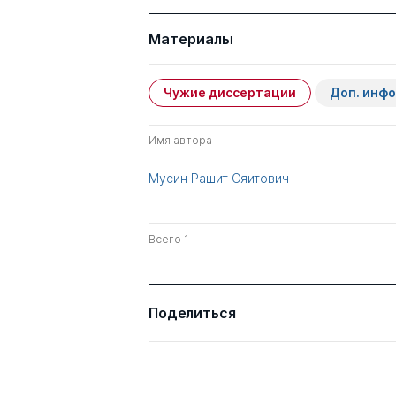
Материалы
Чужие диссертации
Доп. инф
Имя автора
Мусин Рашит Сяитович
Всего 1
Поделиться