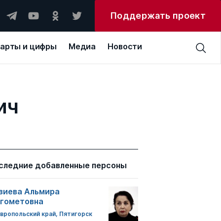
Поддержать проект
арты и цифры
Медиа
Новости
ич
следние добавленные персоны
зиева Альмира
гометовна
вропольский край, Пятигорск