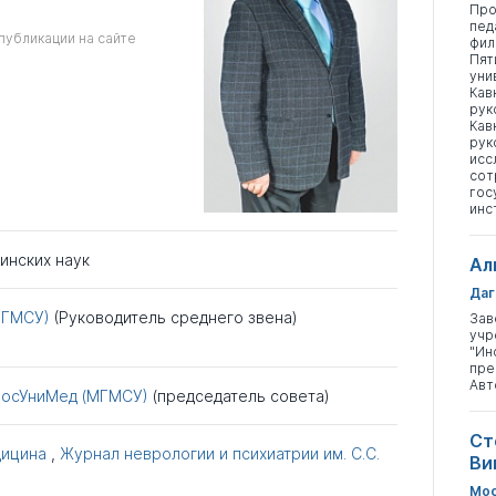
Про
пед
публикации на сайте
фил
Пят
уни
Кав
рук
Кав
рук
исс
сот
гос
инс
инских наук
Ал
Даг
МГМСУ)
(Руководитель среднего звена)
Зав
учр
"Ин
пре
Авт
РосУниМед (МГМСУ)
(председатель совета)
Ст
дицина
,
Журнал неврологии и психиатрии им. С.С.
Ви
Мос