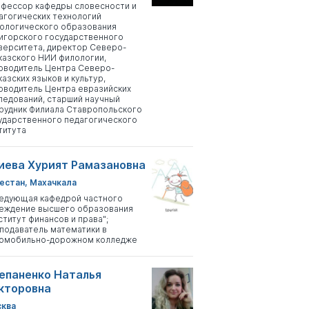
фессор кафедры словесности и
агогических технологий
ологического образования
игорского государственного
верситета, директор Северо-
казского НИИ филологии,
оводитель Центра Северо-
казских языков и культур,
оводитель Центра евразийских
ледований, старший научный
рудник Филиала Ставропольского
ударственного педагогического
титута
иева Хурият Рамазановна
естан, Махачкала
едующая кафедрой частного
еждение высшего образования
ститут финансов и права";
подаватель математики в
омобильно-дорожном колледже
епаненко Наталья
кторовна
ква