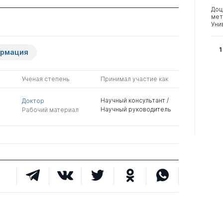
Доц
мет
Уни
1
ормация
Ученая степень
Принимал участие как
Научный консультант /
Доктор
Научный руководитель
Рабочий материал