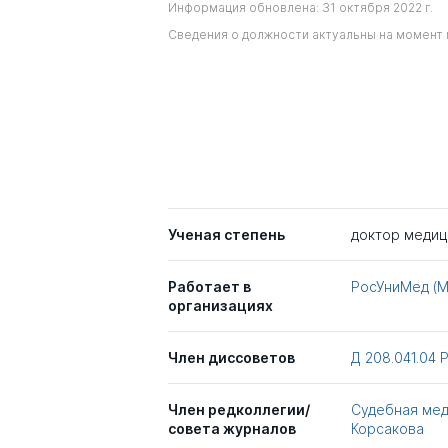
Информация обновлена: 31 октября 2022 г.
Сведения о должности актуальны на момент 
Ученая степень
доктор медиц
Работает в
РосУниМед (
организациях
Член диссоветов
Д 208.041.04
Член редколлегии/
Судебная ме
совета журналов
Корсакова