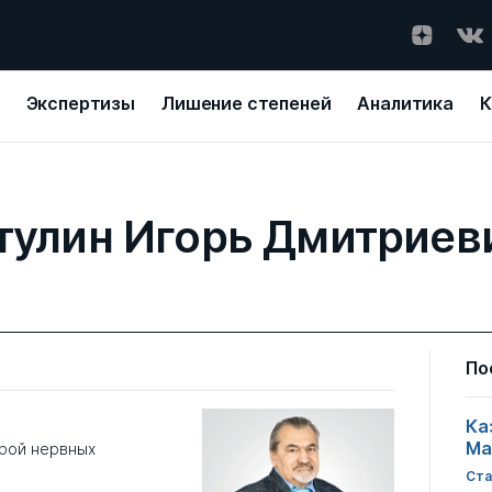
Экспертизы
Лишение степеней
Аналитика
К
тулин Игорь Дмитриев
По
Ка
Ма
рой нервных
Ста