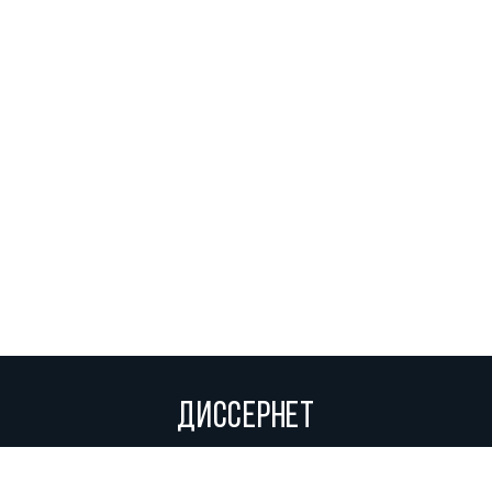
ДИССЕРНЕТ
Вольное сетевое сообщество экспертов, исследователей и
репортеров, посвящающих свой труд разоблачениям мошенников,