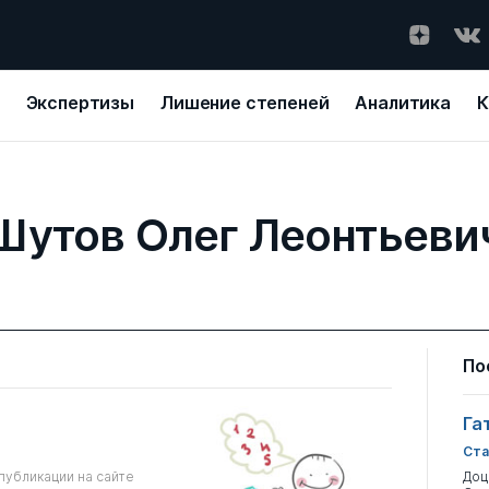
Экспертизы
Лишение степеней
Аналитика
К
Шутов Олег Леонтьеви
По
Га
Ста
публикации на сайте
Доц