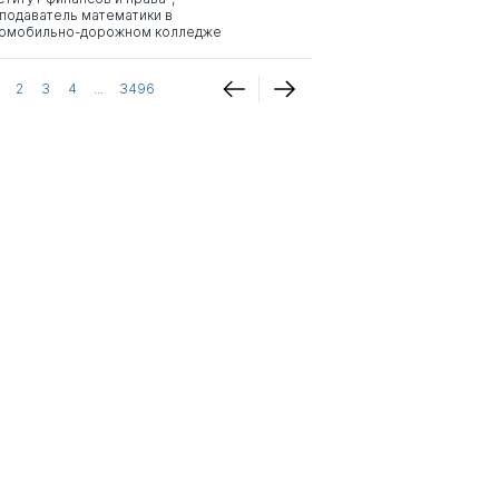
подаватель математики в
омобильно-дорожном колледже
2
3
4
...
3496