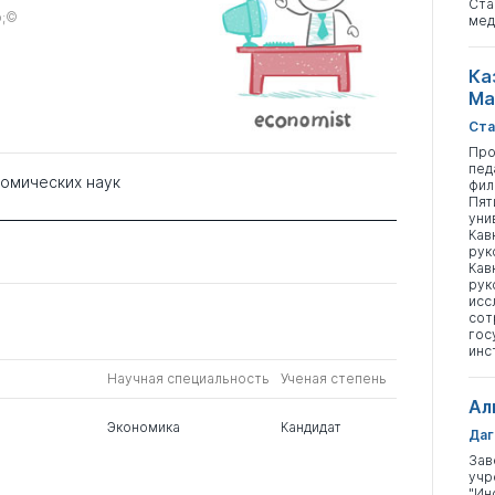
Ста
p;©
мед
Ка
Ма
Ста
Про
пед
номических наук
фил
Пят
уни
Кав
рук
Кав
рук
исс
сот
гос
инс
Научная специальность
Ученая степень
Ал
Экономика
Кандидат
Даг
Зав
учр
"Ин