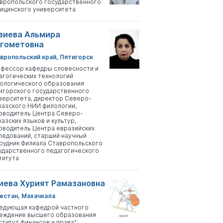
вропольского государственного
ицинского университета
зиева Альмира
гометовна
вропольский край, Пятигорск
фессор кафедры словесности и
агогических технологий
ологического образования
игорского государственного
верситета, директор Северо-
казского НИИ филологии,
оводитель Центра Северо-
казских языков и культур,
оводитель Центра евразийских
ледований, старший научный
рудник Филиала Ставропольского
ударственного педагогического
титута
иева Хурият Рамазановна
естан, Махачкала
едующая кафедрой частного
еждение высшего образования
ститут финансов и права";