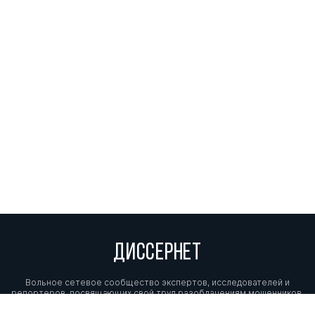
ДИССЕРНЕТ
Вольное сетевое сообщество экспертов, исследователей и
репортеров, посвящающих свой труд разоблачениям мошенников,
фальсификаторов и лжецов. Пишите нам на
info@dissernet.org.