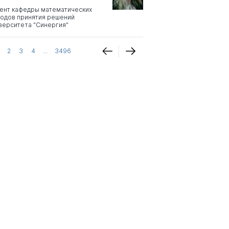
ент кафедры математических
одов принятия решений
верситета "Синергия"
2
3
4
...
3496