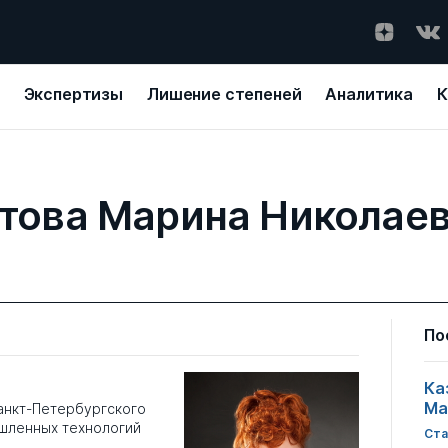
Экспертизы
Лишение степеней
Аналитика
К
това Марина Николае
По
Ка
Ма
нкт-Петербургского
шленных технологий
Ста