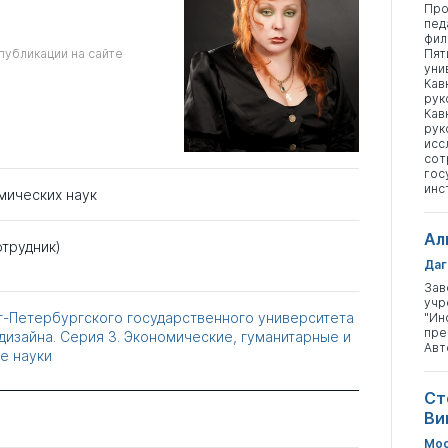
Про
пед
фил
публикации на сайте
Пят
уни
Кав
рук
Кав
рук
исс
сот
гос
инс
мических наук
Ал
отрудник)
Даг
Зав
учр
т-Петербургского государственного университета
"Ин
пре
дизайна. Серия 3. Экономические, гуманитарные и
Авт
е науки
Ст
Ви
Мос