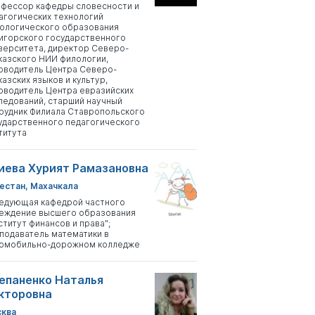
фессор кафедры словесности и
агогических технологий
ологического образования
игорского государственного
верситета, директор Северо-
казского НИИ филологии,
оводитель Центра Северо-
казских языков и культур,
оводитель Центра евразийских
ледований, старший научный
рудник Филиала Ставропольского
ударственного педагогического
титута
иева Хурият Рамазановна
естан, Махачкала
едующая кафедрой частного
еждение высшего образования
ститут финансов и права";
подаватель математики в
омобильно-дорожном колледже
епаненко Наталья
кторовна
ква