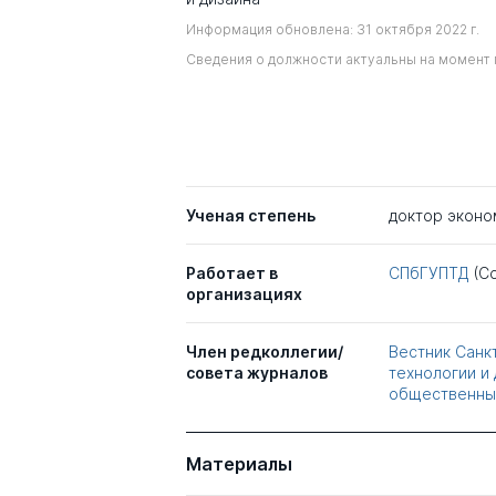
Информация обновлена: 31 октября 2022 г.
Сведения о должности актуальны на момент 
Ученая степень
доктор эконо
Работает в
СПбГУПТД
(С
организациях
Член редколлегии/
Вестник Санк
совета журналов
технологии и 
общественны
Материалы