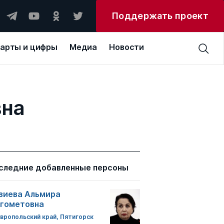
Поддержать проект
арты и цифры
Медиа
Новости
вна
следние добавленные персоны
зиева Альмира
гометовна
вропольский край, Пятигорск