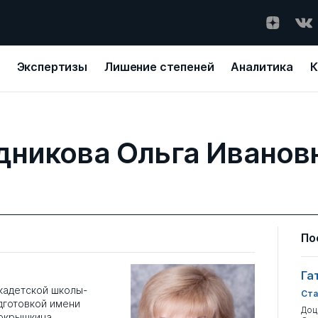
Экспертизы
Лишение степеней
Аналитика
К
дникова Ольга Иванов
По
Га
кадетской школы-
Ста
дготовкой имени
Доц
Покрышкина