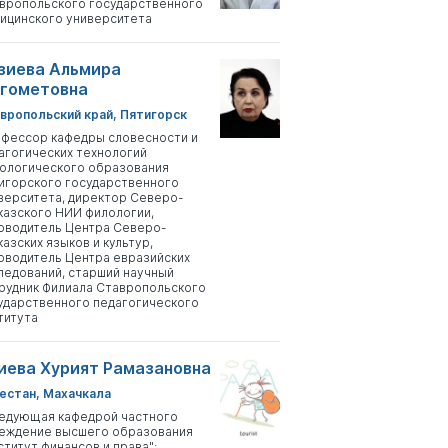
вропольского государственного
ицинского университета
зиева Альмира
гометовна
вропольский край, Пятигорск
фессор кафедры словесности и
агогических технологий
ологического образования
игорского государственного
верситета, директор Северо-
казского НИИ филологии,
оводитель Центра Северо-
казских языков и культур,
оводитель Центра евразийских
ледований, старший научный
рудник Филиала Ставропольского
ударственного педагогического
титута
иева Хурият Рамазановна
естан, Махачкала
едующая кафедрой частного
еждение высшего образования
ститут финансов и права";