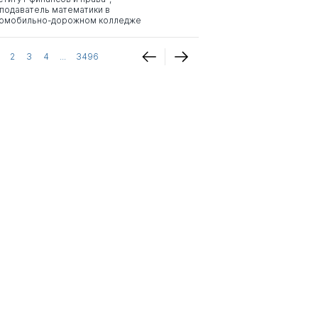
подаватель математики в
омобильно-дорожном колледже
2
3
4
...
3496