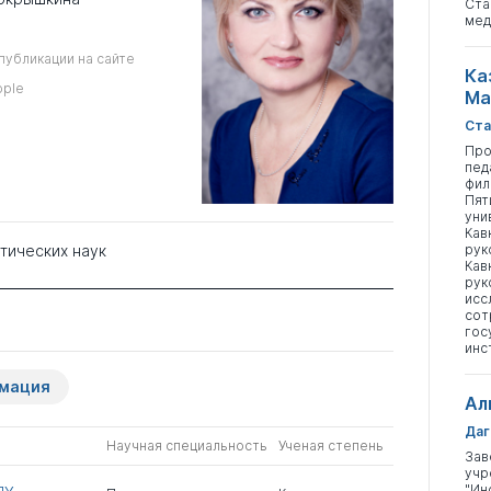
Ста
мед
публикации на сайте
Ка
ople
Ма
Ста
Про
пед
фил
Пят
уни
Кав
тических наук
рук
Кав
рук
исс
сот
гос
инс
рмация
Ал
Даг
Научная специальность
Ученая степень
Зав
учр
"Ин