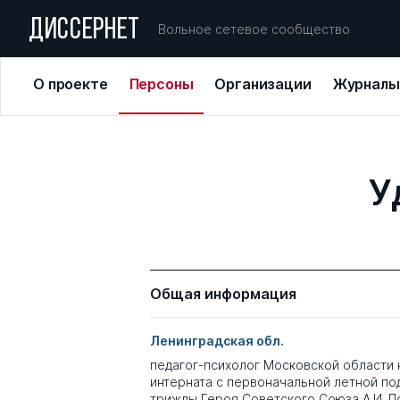
ДИССЕРНЕТ
Вольное сетевое сообщество
О проекте
Персоны
Организации
Журналы
У
Общая информация
Ленинградская обл.
педагог-психолог Московской области 
интерната с первоначальной летной по
трижды Героя Советского Союза А.И. 