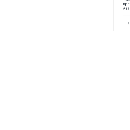
пре
Авт
1