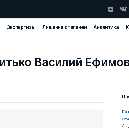
Экспертизы
Лишение степеней
Аналитика
К
итько Василий Ефимо
По
Га
Ста
Доц