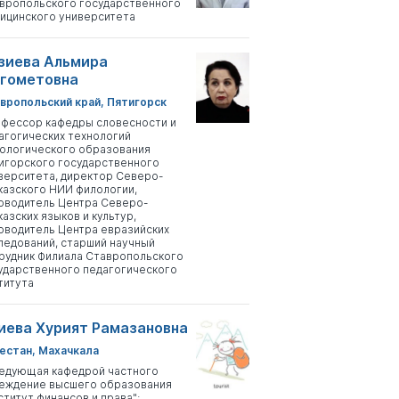
вропольского государственного
ицинского университета
зиева Альмира
гометовна
вропольский край, Пятигорск
фессор кафедры словесности и
агогических технологий
ологического образования
игорского государственного
верситета, директор Северо-
казского НИИ филологии,
оводитель Центра Северо-
казских языков и культур,
оводитель Центра евразийских
ледований, старший научный
рудник Филиала Ставропольского
ударственного педагогического
титута
иева Хурият Рамазановна
естан, Махачкала
едующая кафедрой частного
еждение высшего образования
ститут финансов и права";