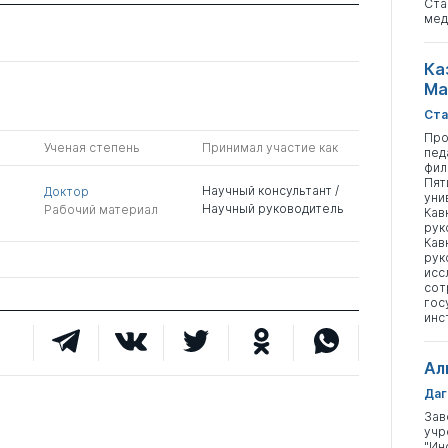
Ста
мед
Ка
Ма
Ста
Про
Ученая степень
Принимал участие как
пед
фил
Пят
Научный консультант /
Доктор
уни
Научный руководитель
Рабочий материал
Кав
рук
Кав
рук
исс
сот
гос
инс
Ал
Даг
Зав
учр
"Ин