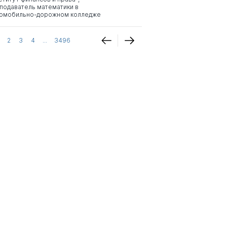
подаватель математики в
омобильно-дорожном колледже
2
3
4
...
3496