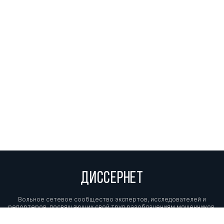
ДИССЕРНЕТ
Вольное сетевое сообщество экспертов, исследователей и
репортеров, посвящающих свой труд разоблачениям мошенников,
фальсификаторов и лжецов. Пишите нам на
info@dissernet.org.