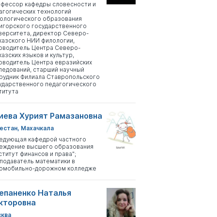
фессор кафедры словесности и
агогических технологий
ологического образования
игорского государственного
верситета, директор Северо-
казского НИИ филологии,
оводитель Центра Северо-
казских языков и культур,
оводитель Центра евразийских
ледований, старший научный
рудник Филиала Ставропольского
ударственного педагогического
титута
иева Хурият Рамазановна
естан, Махачкала
едующая кафедрой частного
еждение высшего образования
ститут финансов и права";
подаватель математики в
омобильно-дорожном колледже
епаненко Наталья
кторовна
ква