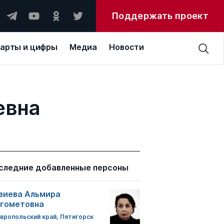
Поддержать проект
арты и цифры
Медиа
Новости
евна
следние добавленные персоны
зиева Альмира
гометовна
вропольский край, Пятигорск