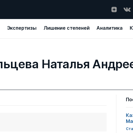
Экспертизы
Лишение степеней
Аналитика
К
льцева Наталья Андре
По
Ка
Ма
Ста