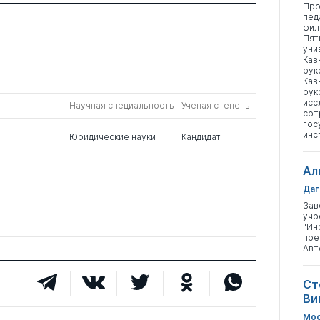
Про
пед
фил
Пят
уни
Кав
рук
Кав
рук
исс
Научная специальность
Ученая степень
сот
гос
инс
я
Юридические науки
Кандидат
Ал
Даг
Зав
учр
"Ин
пре
Авт
Ст
Ви
Мос