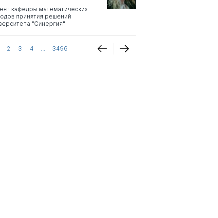
ент кафедры математических
одов принятия решений
верситета "Синергия"
2
3
4
...
3496