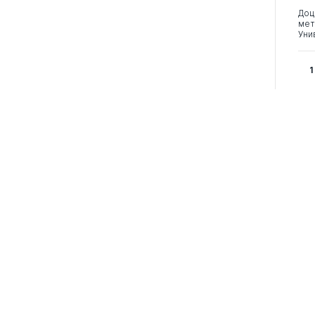
Доц
мет
Уни
1