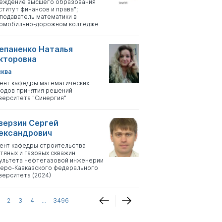
еждение высшего образования
ститут финансов и права";
подаватель математики в
омобильно-дорожном колледже
епаненко Наталья
кторовна
ква
ент кафедры математических
одов принятия решений
верситета "Синергия"
верзин Сергей
ександрович
ент кафедры строительства
тяных и газовых скважин
ультета нефтегазовой инженерии
еро-Кавказского федерального
верситета (2024)
2
3
4
...
3496