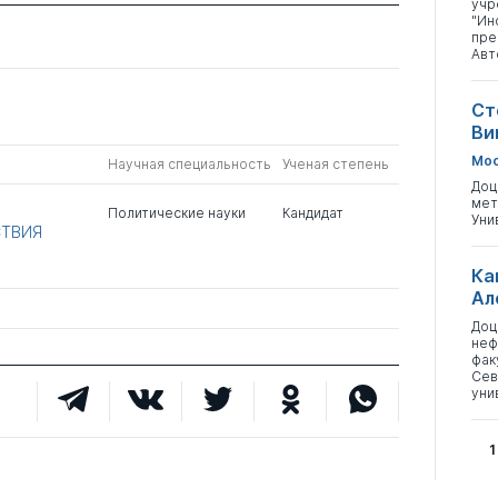
учр
"Ин
пре
Авт
Ст
Ви
Мос
Научная специальность
Ученая степень
Доц
мет
Политические науки
Кандидат
Уни
СТВИЯ
Ка
Ал
Доц
неф
фак
Сев
уни
1