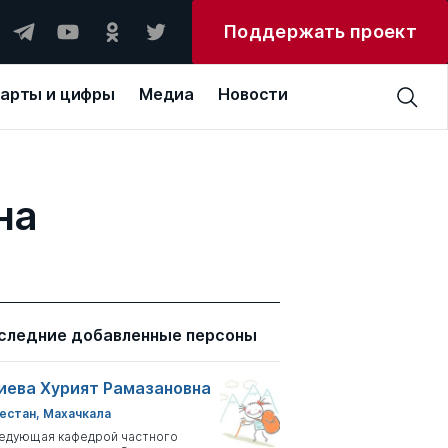
Поддержать проект
арты и цифры
Медиа
Новости
на
следние добавленные персоны
иева Хурият Рамазановна
естан, Махачкала
едующая кафедрой частного