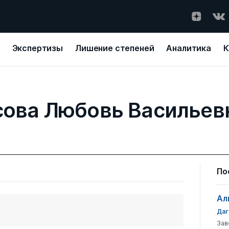
Экспертизы
Лишение степеней
Аналитика
К
сова Любовь Васильев
По
Ал
Даг
Зав