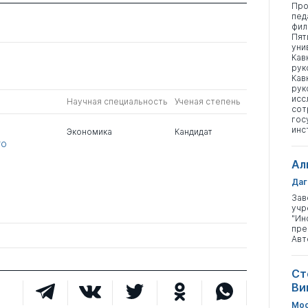
Про
пед
фил
Пят
уни
Кав
рук
Кав
рук
исс
Научная специальность
Ученая степень
сот
гос
инс
Экономика
Кандидат
го
Ал
Даг
Зав
учр
"Ин
пре
Авт
Ст
Ви
Мос