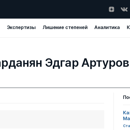
Экспертизы
Лишение степеней
Аналитика
К
рданян Эдгар Артуро
По
Ка
Ма
Ста