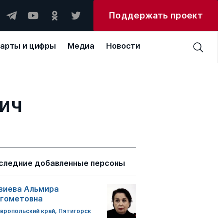
Поддержать проект
арты и цифры
Медиа
Новости
вич
следние добавленные персоны
зиева Альмира
гометовна
вропольский край, Пятигорск