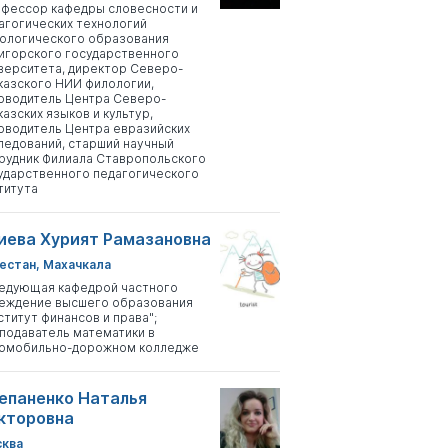
фессор кафедры словесности и
агогических технологий
ологического образования
игорского государственного
верситета, директор Северо-
казского НИИ филологии,
оводитель Центра Северо-
казских языков и культур,
оводитель Центра евразийских
ледований, старший научный
рудник Филиала Ставропольского
ударственного педагогического
титута
иева Хурият Рамазановна
естан, Махачкала
едующая кафедрой частного
еждение высшего образования
ститут финансов и права";
подаватель математики в
омобильно-дорожном колледже
епаненко Наталья
кторовна
ква