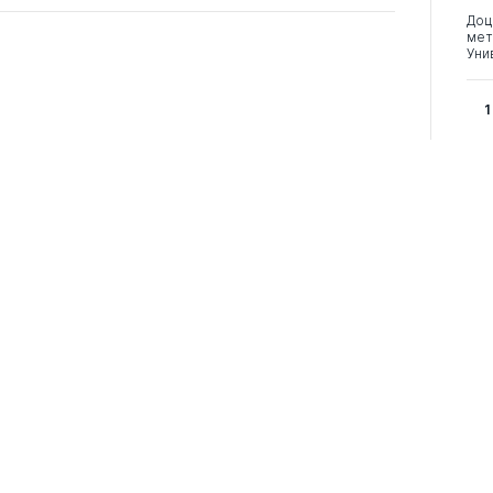
Доц
мет
Уни
1