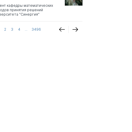
ент кафедры математических
одов принятия решений
верситета "Синергия"
2
3
4
...
3496