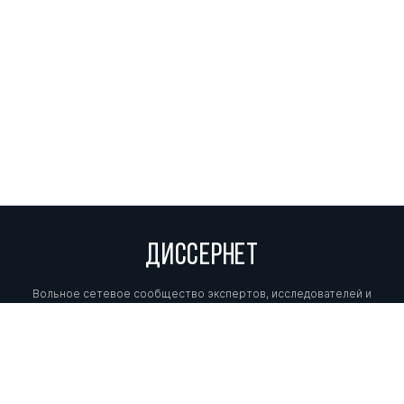
ДИССЕРНЕТ
Вольное сетевое сообщество экспертов, исследователей и
репортеров, посвящающих свой труд разоблачениям мошенников,
фальсификаторов и лжецов. Пишите нам на
info@dissernet.org.
Поддержать проект