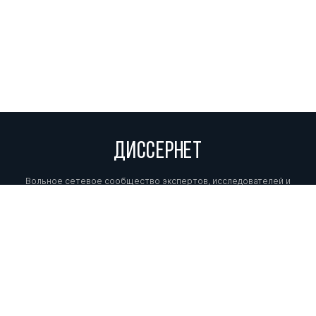
ДИССЕРНЕТ
Вольное сетевое сообщество экспертов, исследователей и
репортеров, посвящающих свой труд разоблачениям мошенников,
фальсификаторов и лжецов. Пишите нам на
info@dissernet.org.
Поддержать проект
МЫ В СОЦСЕТЯХ