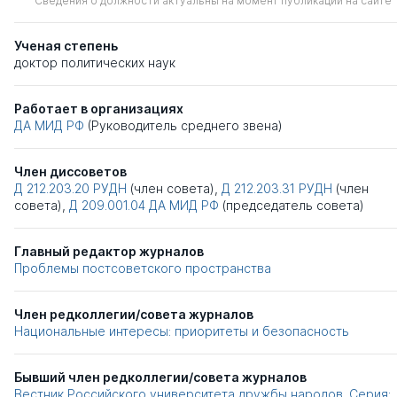
Сведения о должности актуальны на момент публикации на сайте
Ученая степень
доктор политических наук
Работает в организациях
ДА МИД РФ
(Руководитель среднего звена)
Член диссоветов
Д 212.203.20
РУДН
(член совета),
Д 212.203.31
РУДН
(член
совета),
Д 209.001.04
ДА МИД РФ
(председатель совета)
Главный редактор журналов
Проблемы постсоветского пространства
Член редколлегии/совета журналов
Национальные интересы: приоритеты и безопасность
Бывший член редколлегии/совета журналов
Вестник Российского университета дружбы народов. Серия: