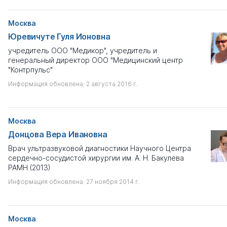
Имеются признаки научной недобросовестности
Москва
Юревичуте Гуля Ионовна
Выберите
учредитель ООО "Медикор", учредитель и
генеральный директор ООО "Медицинский центр
Только с профайлом
"Контрпульс"
Информация обновлена: 2 августа 2016 г.
Показать результаты
Сбросить
Москва
Донцова Вера Ивановна
Врач ультразвуковой диагностики Научного Центра
сердечно-сосудистой хирургии им. А. Н. Бакулева
РАМН (2013)
Информация обновлена: 27 ноября 2014 г.
Москва