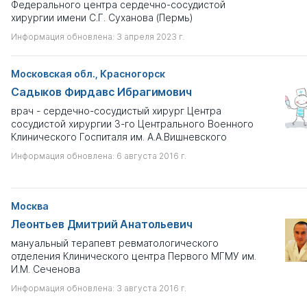
Федерального центра сердечно-сосудистой
Если вы хотите посмотреть полный список персон
Коллекция
хирургии имени С.Г. Суханова (Пермь)
Диссернета, отключите в поисковых фильтрах чек-бокс
Информация обновлена: 3 апреля 2023 г.
"только с профайлом".
Научный Центр сердечно-с...
Лишен степени
Московская обл., Красногорск
Садыков Фирдавс Ибрагимович
Не важно
врач - сердечно-сосудистый хирург Центра
Наличие собственных диссертаций
сосудистой хирургии 3-го Центрального Военного
?
Клинического Госпиталя им. А.А.Виш­невского
Не важно
Информация обновлена: 6 августа 2016 г.
Принимал участие в чужих работах
?
Не важно
Москва
Леонтьев Дмитрий Анатольевич
Автор некорректных публикаций
мануальный терапевт ревматологического
Выберите
отделения Клинического центра Первого МГМУ им.
И.М. Сеченова
Имеются лжекниги
?
Информация обновлена: 3 августа 2016 г.
Не важно