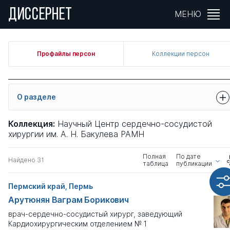
ДИССЕРНЕТ
Фильтры
МЕНЮ
Страна
Профайлы персон
Коллекции персон
Выберите страну
Регион
?
О разделе
Выберите или введите
Город или населенный пункт
?
Перед вами список фигурантов Диссернета. О принципах
Коллекция:
Научный Центр сердечно-сосудистой
включения персон в диссернетовскую базу мы написали в
хирургии им. А. Н. Бакулева РАМН
Выберите или введите
разделе
О проекте
.
Полная
По дате
Для получения более подробной информации о персонах
Фамилия персоны
Найдено 31
таблица
публикации
нажмите на кнопку "Полная таблица" прямо под этим
текстом. Там есть дополнительные данные и сортировка
Пермский край, Пермь
по параметрам.
Арутюнян Ваграм Борикович
Научная специальность
?
По умолчанию в разделе показаны
только фигуранты с
профайлами.
Информация об этих персонах найдена в
врач-сердечно-сосудистый хирург, заведующий
Выберите
открытых источниках.
Кардиохирургическим отделением № 1