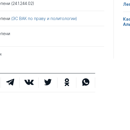
пени (24.1.244.02)
Ле
тепени
(ЭС ВАК по праву и политологии)
Ка
Ал
епени
и