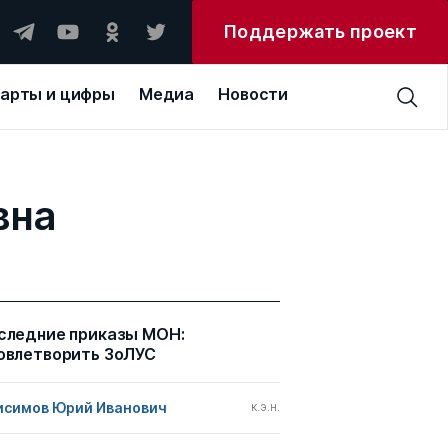
Поддержать проект
арты и цифры
Медиа
Новости
вна
следние приказы МОН:
овлетворить ЗоЛУС
исимов Юрий Иванович
к.э.н.