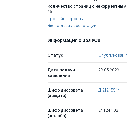
Количество страниц с некорректным
45
Профайл персоны
Экспертиза диссертации
Информация о ЗоЛУСе
Статус
Опубликован 
Дата подачи
23.05.2023
заявления
Шифр диссовета
Д 212.155.14
(защита)
Шифр диссовета
24.1.244.02
(жалоба)