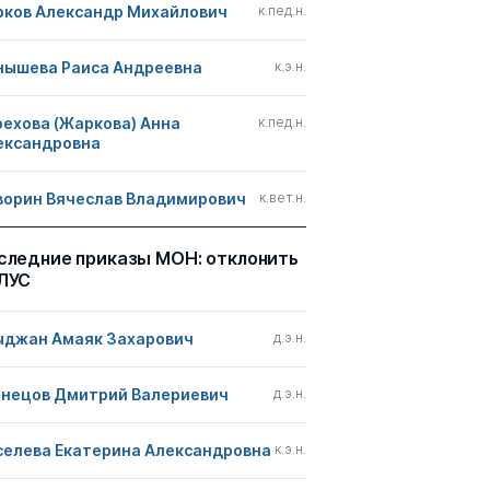
рков Александр Михайлович
к.пед.н.
нышева Раиса Андреевна
к.э.н.
рехова (Жаркова) Анна
к.пед.н.
ександровна
ворин Вячеслав Владимирович
к.вет.н.
следние приказы МОН: отклонить
ЛУС
ыджан Амаяк Захарович
д.э.н.
знецов Дмитрий Валериевич
д.э.н.
селева Екатерина Александровна
к.э.н.