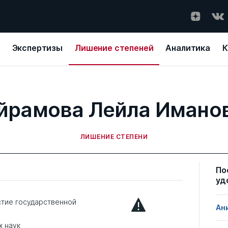
Экспертизы
Лишение степеней
Аналитика
К
йрамова Лейла Имано
ЛИШЕНИЕ СТЕПЕНИ
По
уд
стие государственной
Ан
х наук