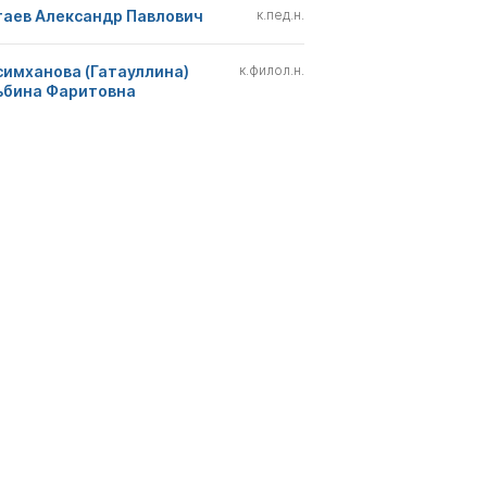
гаев Александр Павлович
к.пед.н.
симханова (Гатауллина)
к.филол.н.
ьбина Фаритовна