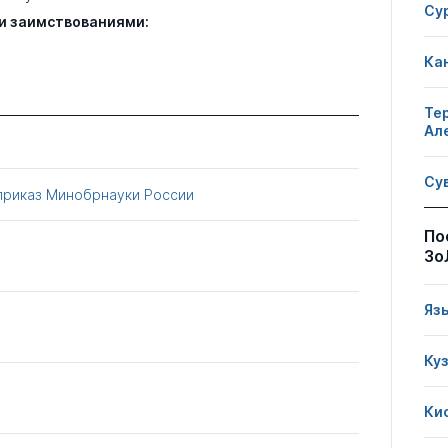
Су
и заимствованиями:
Ка
Те
Ал
Су
приказ Минобрнауки России
По
Зо
Яз
Ку
Ки