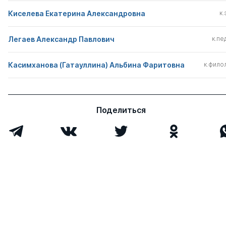
Киселева Екатерина Александровна
к.
Легаев Александр Павлович
к.пед
Касимханова (Гатауллина) Альбина Фаритовна
к.филол
Поделиться