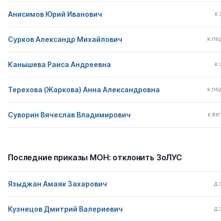
Анисимов Юрий Иванович
к.
Сурков Александр Михайлович
к.пед
Канышева Раиса Андреевна
к.
Терехова (Жаркова) Анна Александровна
к.пед
Суворин Вячеслав Владимирович
к.вет
Последние приказы МОН: отклонить ЗоЛУС
Языджан Амаяк Захарович
д.
Кузнецов Дмитрий Валериевич
д.