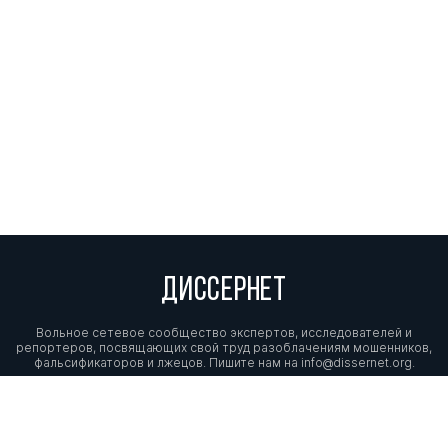
ДИССЕРНЕТ
Вольное сетевое сообщество экспертов, исследователей и
репортеров, посвящающих свой труд разоблачениям мошенников,
фальсификаторов и лжецов. Пишите нам на
info@dissernet.org.
Поддержать проект