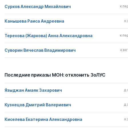
Сурков Александр Михайлович
к.пед
Канышева Раиса Андреевна
к.
Терехова (Жаркова) Анна Александровна
к.пед
Суворин Вячеслав Владимирович
к.вет
Последние приказы МОН: отклонить ЗоЛУС
Языджан Амаяк Захарович
д.
Кузнецов Дмитрий Валериевич
д.
Киселева Екатерина Александровна
к.