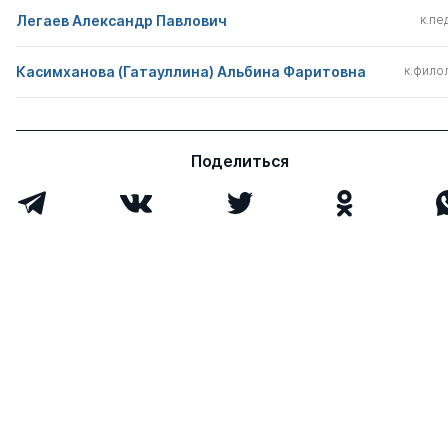
Легаев Александр Павлович
к.пед
Касимханова (Гатауллина) Альбина Фаритовна
к.филол
Поделиться