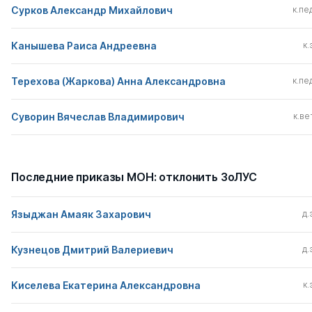
Сурков Александр Михайлович
к.пед
Канышева Раиса Андреевна
к.
Терехова (Жаркова) Анна Александровна
к.пед
Суворин Вячеслав Владимирович
к.вет
Последние приказы МОН: отклонить ЗоЛУС
Языджан Амаяк Захарович
д.
Кузнецов Дмитрий Валериевич
д.
Киселева Екатерина Александровна
к.