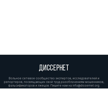
ДИССЕРНЕТ
Вольное сетевое сообщество экспертов, исследователей и
репортеров, посвящающих свой труд разоблачениям мошенников,
фальсификаторов и лжецов. Пишите нам на
info@dissernet.org.
Поддержать проект