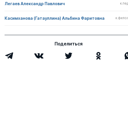
Легаев Александр Павлович
к.пед
Касимханова (Гатауллина) Альбина Фаритовна
к.филол
Поделиться