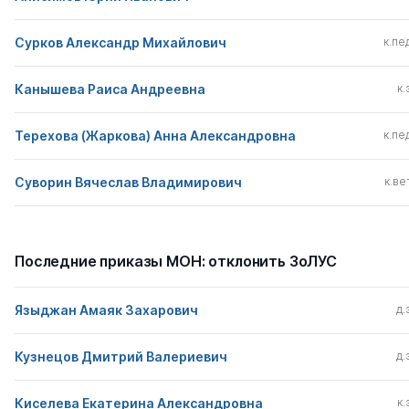
Сурков Александр Михайлович
к.пед
Канышева Раиса Андреевна
к.
Терехова (Жаркова) Анна Александровна
к.пед
Суворин Вячеслав Владимирович
к.вет
Последние приказы МОН: отклонить ЗоЛУС
Языджан Амаяк Захарович
д.
Кузнецов Дмитрий Валериевич
д.
Киселева Екатерина Александровна
к.