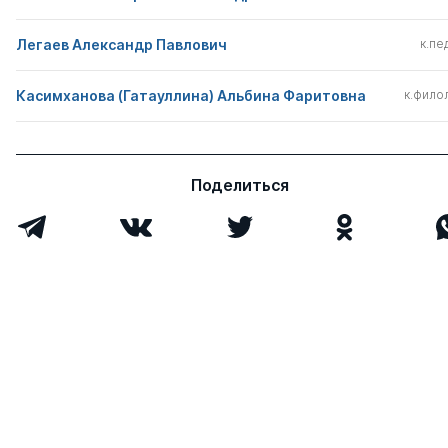
Легаев Александр Павлович
к.пед
Касимханова (Гатауллина) Альбина Фаритовна
к.филол
Поделиться