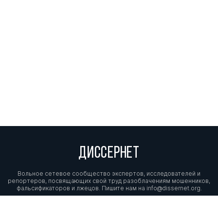
ДИССЕРНЕТ
Вольное сетевое сообщество экспертов, исследователей и
репортеров, посвящающих свой труд разоблачениям мошенников,
фальсификаторов и лжецов. Пишите нам на
info@dissernet.org.
Поддержать проект