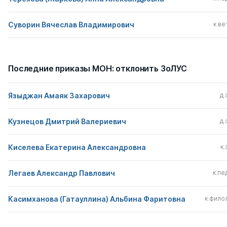
Суворин Вячеслав Владимирович
к.вет
Последние приказы МОН: отклонить ЗоЛУС
Языджан Амаяк Захарович
д.
Кузнецов Дмитрий Валериевич
д.
Киселева Екатерина Александровна
к.
Легаев Александр Павлович
к.пед
Касимханова (Гатауллина) Альбина Фаритовна
к.филол