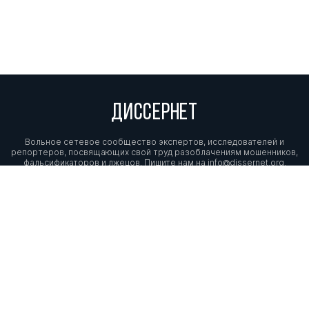
ДИССЕРНЕТ
Вольное сетевое сообщество экспертов, исследователей и
репортеров, посвящающих свой труд разоблачениям мошенников,
фальсификаторов и лжецов. Пишите нам на
info@dissernet.org.
Поддержать проект
МЫ В СОЦСЕТЯХ
© Вольное сетевое сообщество