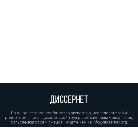
ДИССЕРНЕТ
Вольное сетевое сообщество экспертов, исследователей и
репортеров, посвящающих свой труд разоблачениям мошенников,
фальсификаторов и лжецов. Пишите нам на
info@dissernet.org.