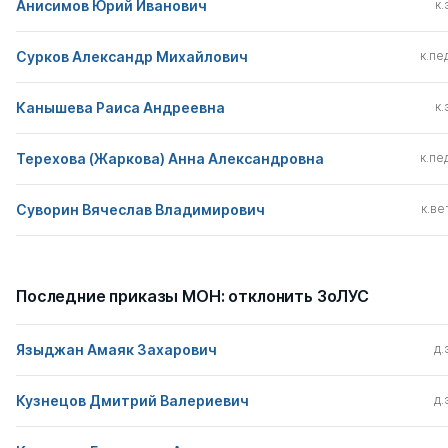
Анисимов Юрий Иванович
к.
Сурков Александр Михайлович
к.пед
Канышева Раиса Андреевна
к.
Терехова (Жаркова) Анна Александровна
к.пед
Суворин Вячеслав Владимирович
к.вет
Последние приказы МОН: отклонить ЗоЛУС
Языджан Амаяк Захарович
д.
Кузнецов Дмитрий Валериевич
д.