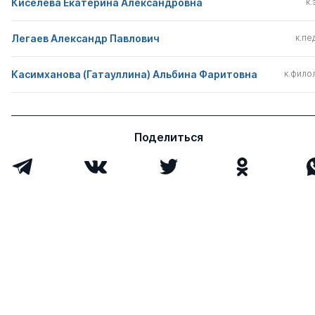
Киселева Екатерина Александровна
к.
Легаев Александр Павлович
к.пед
Касимханова (Гатауллина) Альбина Фаритовна
к.филол
Поделиться