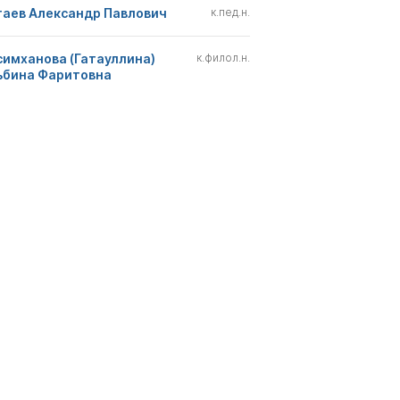
гаев Александр Павлович
к.пед.н.
симханова (Гатауллина)
к.филол.н.
ьбина Фаритовна