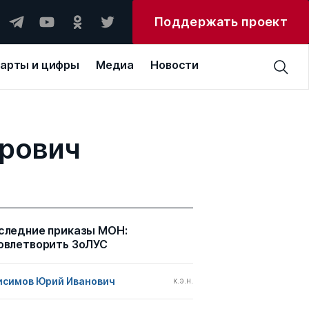
Поддержать проект
арты и цифры
Медиа
Новости
рович
следние приказы МОН:
овлетворить ЗоЛУС
исимов Юрий Иванович
к.э.н.