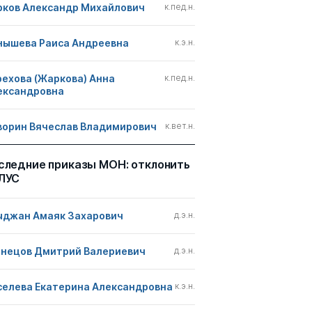
рков Александр Михайлович
к.пед.н.
нышева Раиса Андреевна
к.э.н.
рехова (Жаркова) Анна
к.пед.н.
ександровна
ворин Вячеслав Владимирович
к.вет.н.
следние приказы МОН: отклонить
ЛУС
ыджан Амаяк Захарович
д.э.н.
знецов Дмитрий Валериевич
д.э.н.
селева Екатерина Александровна
к.э.н.