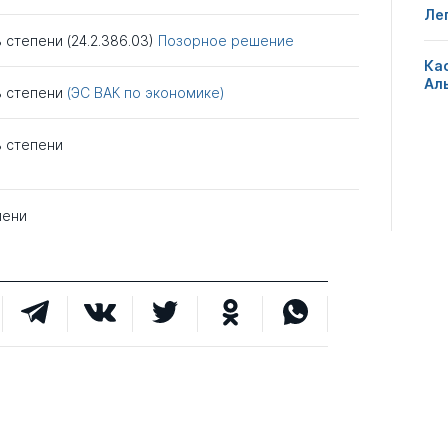
Ле
 степени (24.2.386.03)
Позорное решение
Ка
Ал
ь степени
(ЭС ВАК по экономике)
ь степени
пени