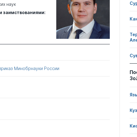
Су
их наук
и заимствованиями:
Ка
Те
Ал
Су
приказ Минобрнауки России
По
Зо
Яз
Ку
Ки