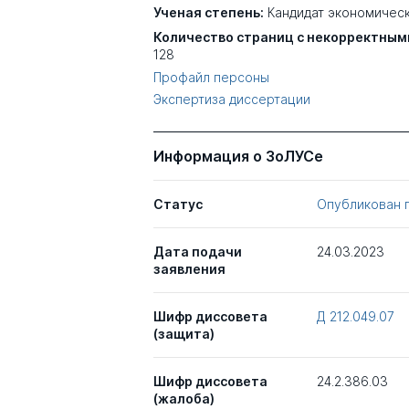
Ученая степень:
Кандидат экономическ
Количество страниц с некорректным
128
Профайл персоны
Экспертиза диссертации
Информация о ЗоЛУСе
Статус
Опубликован 
Дата подачи
24.03.2023
заявления
Шифр диссовета
Д 212.049.07
(защита)
Шифр диссовета
24.2.386.03
(жалоба)