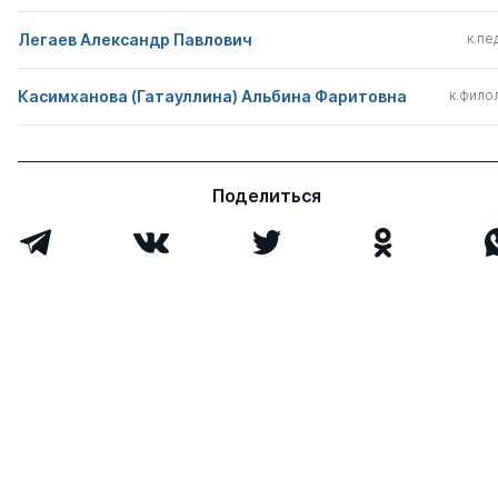
Легаев Александр Павлович
к.пед
Касимханова (Гатауллина) Альбина Фаритовна
к.филол
Поделиться