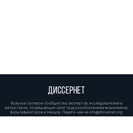
ДИССЕРНЕТ
Вольное сетевое сообщество экспертов, исследователей и
репортеров, посвящающих свой труд разоблачениям мошенников,
фальсификаторов и лжецов. Пишите нам на
info@dissernet.org.
Поддержать проект