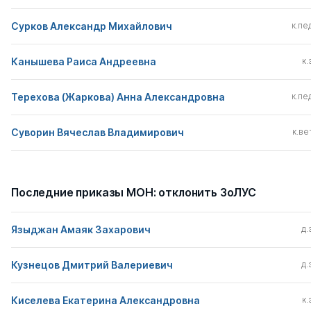
Сурков Александр Михайлович
к.пед
Канышева Раиса Андреевна
к.
Терехова (Жаркова) Анна Александровна
к.пед
Суворин Вячеслав Владимирович
к.вет
Последние приказы МОН: отклонить ЗоЛУС
Языджан Амаяк Захарович
д.
Кузнецов Дмитрий Валериевич
д.
Киселева Екатерина Александровна
к.