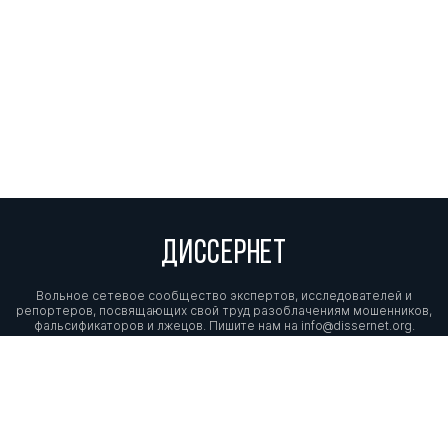
ДИССЕРНЕТ
Вольное сетевое сообщество экспертов, исследователей и
репортеров, посвящающих свой труд разоблачениям мошенников,
фальсификаторов и лжецов. Пишите нам на
info@dissernet.org.
Поддержать проект
МЫ В СОЦСЕТЯХ