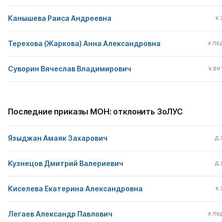
Канышева Раиса Андреевна
к.
Терехова (Жаркова) Анна Александровна
к.пед
Суворин Вячеслав Владимирович
к.вет
Последние приказы МОН: отклонить ЗоЛУС
Языджан Амаяк Захарович
д.
Кузнецов Дмитрий Валериевич
д.
Киселева Екатерина Александровна
к.
Легаев Александр Павлович
к.пед