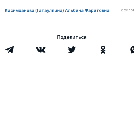
Касимханова (Гатауллина) Альбина Фаритовна
к.филол
Поделиться