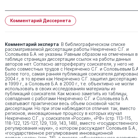
Комментарий Диссернета
Комментарий эксперта
: В библиографическом списке
рассматриваемой диссертации работы Некряченко С.Г. и
Соловьева Б.А. не указаны. Равным образом на отмеченных в
таблице страницах диссертации ссылок на работы данных
авторов нет. Согласно автореферату соискателя, у него не
было совместных трудов с Некряченко С.Г. и Соловьевым Б.А
Более того, самая ранняя публикация соискателя датирован
2004 г., в то время как Некряченко С.Г. защитил диссертацию
в 1999 г., а Соловьев Б.А. в 2000 г., т.е. объективно не могли
использовать в своих исследованиях материалы из
публикаций соискателя. Как можно заметить из таблицы,
совпадения с работами Некряченко С.Г. и Соловьева Б.А.
охватывают практически весь объем основной части
диссертации. Но при этом наблюдаются отличия: так, вместо
регионов, инновационные процессу в которых изучал
Некряченко С.Г., у соискателя «Россия», «РФ» (стр. 113-115,
118-122, 125-127, 129, 139, 143, 148), вместо «государственного
регулирования науки», о котором рассуждает Соловьев Б.А.,
«государственное регулирование инновационной
деятельности» (стр. 76), а вместо «общественного развития»