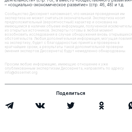
– «социально-экономическое развитие» (стр. 46, 48) и т.д.
Сообщество Диссернет напоминает, что никакая проведенная им
экспертиза не может считаться окончательной. Экспертиза носит
предположительный (вероятностный) характер и основана на
имеющемся в наличии объеме информации, полученной исключитель
из открытых источников. Эксперты готовы в любой момент
возобновить исследования в случае обнаружения вновь открывшихс
обстоятельств. Любая дополнительная информация, могущая повлия
на экспертизу, будет с благодарностью принята и проверена в
кратчайшие сроки, а результаты такой дополнительной проверки
(мнения экспертов Диссернета) будут немедленно обнародованы.
Просим любую информацию, имеющую отношение к уже
опубликованным экспертизам Диссернета, направлять по адресу
info@dissernet.org
Поделиться