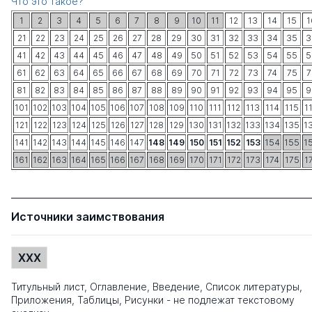
Что это такое?
1
2
3
4
5
6
7
8
9
10
11
12
13
14
15
1
21
22
23
24
25
26
27
28
29
30
31
32
33
34
35
3
41
42
43
44
45
46
47
48
49
50
51
52
53
54
55
5
61
62
63
64
65
66
67
68
69
70
71
72
73
74
75
7
81
82
83
84
85
86
87
88
89
90
91
92
93
94
95
9
101
102
103
104
105
106
107
108
109
110
111
112
113
114
115
1
121
122
123
124
125
126
127
128
129
130
131
132
133
134
135
1
141
142
143
144
145
146
147
148
149
150
151
152
153
154
155
1
161
162
163
164
165
166
167
168
169
170
171
172
173
174
175
1
Источники заимствования
XXX
Титульный лист, Оглавление, Введение, Список литературы,
Приложения, Таблицы, Рисунки - не подлежат текстовому