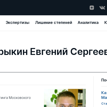
Экспертизы
Лишение степеней
Аналитика
К
рыкин Евгений Сергее
По
Ка
Ма
тинга Московского
Ста