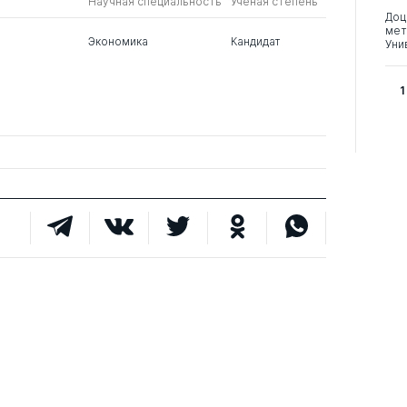
Научная специальность
Ученая степень
Доц
мет
Экономика
Кандидат
Уни
1