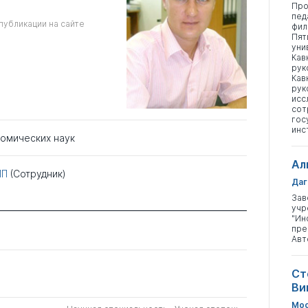
Про
пед
публикации на сайте
фил
Пят
уни
Кав
рук
Кав
рук
исс
сот
гос
инс
номических наук
Ал
МП
(Сотрудник)
Даг
Зав
учр
"Ин
пре
Авт
Ст
Ви
Мос