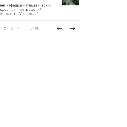
ент кафедры математических
одов принятия решений
верситета "Синергия"
2
3
4
...
3496