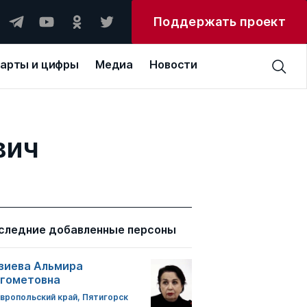
Поддержать проект
арты и цифры
Медиа
Новости
вич
следние добавленные персоны
зиева Альмира
гометовна
вропольский край, Пятигорск