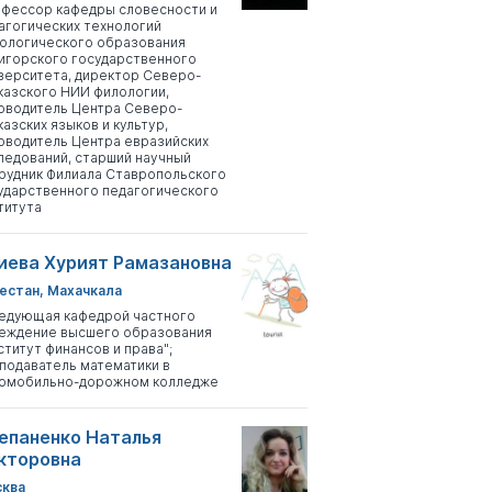
фессор кафедры словесности и
агогических технологий
ологического образования
игорского государственного
верситета, директор Северо-
казского НИИ филологии,
оводитель Центра Северо-
казских языков и культур,
оводитель Центра евразийских
ледований, старший научный
рудник Филиала Ставропольского
ударственного педагогического
титута
иева Хурият Рамазановна
естан, Махачкала
едующая кафедрой частного
еждение высшего образования
ститут финансов и права";
подаватель математики в
омобильно-дорожном колледже
епаненко Наталья
кторовна
ква