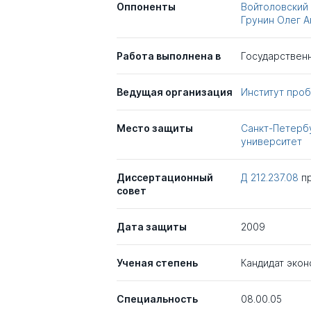
Оппоненты
Войтоловский
Грунин Олег 
Работа выполнена в
Государствен
Ведущая организация
Институт про
Место защиты
Санкт-Петерб
университет
Диссертационный
Д 212.237.08
п
совет
Дата защиты
2009
Ученая степень
Кандидат экон
Специальность
08.00.05