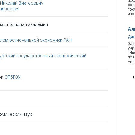
исс
 Николай Викторович
сот
Андреевич
гос
инс
ная полярная академия
Ал
Даг
блем региональной экономики РАН
Зав
учр
"Ин
ургский государственный экономический
пре
Авт
ри
СПбГЭУ
1
омических наук