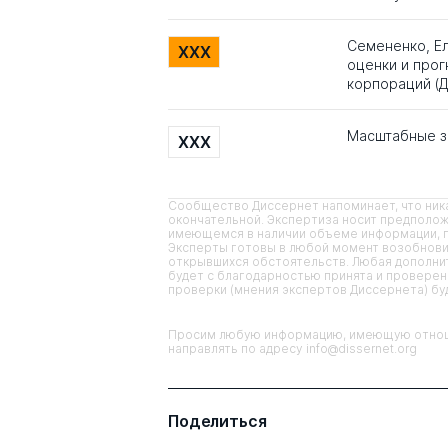
Семененко, Е
XXX
оценки и про
корпораций (
Масштабные з
XXX
Сообщество Диссернет напоминает, что ника
окончательной. Экспертиза носит предполож
имеющемся в наличии объеме информации, п
Эксперты готовы в любой момент возобнови
открывшихся обстоятельств. Любая дополнит
будет с благодарностью принята и проверена
проверки (мнения экспертов Диссернета) б
Просим любую информацию, имеющую отноше
направлять по адресу info@dissernet.org
Поделиться