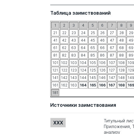
Таблица заимствований
1
2
3
4
5
6
7
8
9
21
22
23
24
25
26
27
28
29
41
42
43
44
45
46
47
48
49
61
62
63
64
65
66
67
68
69
81
82
83
84
85
86
87
88
89
101
102
103
104
105
106
107
108
10
121
122
123
124
125
126
127
128
12
141
142
143
144
145
146
147
148
14
161
162
163
164
165
166
167
168
16
181
Источники заимствования
Титульный лис
XXX
Приложения, Т
анализу