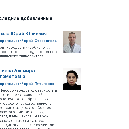
следние добавленные
тило Юрий Юрьевич
вропольский край, Ставрополь
ент кафедры микробиологии
вропольского государственного
ицинского университета
зиева Альмира
гометовна
вропольский край, Пятигорск
фессор кафедры словесности и
агогических технологий
ологического образования
игорского государственного
верситета, директор Северо-
казского НИИ филологии,
оводитель Центра Северо-
казских языков и культур,
оводитель Центра евразийских