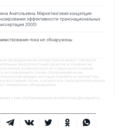
лена Анатольевна; Маркетинговая концепция
гнозирования эффективности транснациональных
Диссертация 2000)
аимствования пока не обнаружены
кая проведенная им экспертиза не может считаться
ительный (вероятностный) характер и основана на
олученной исключительно из открытых источников.
ть исследования в случае обнаружения вновь
ельная информация, могущая повлиять на экспертизу,
 в кратчайшие сроки, а результаты такой дополнительной
удут немедленно обнародованы.
ние к уже опубликованным экспертизам Диссернета,