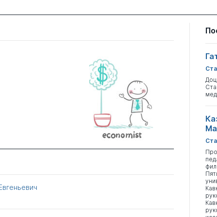
По
Га
Ста
Доц
Ста
мед
Ка
Ма
Ста
Про
пед
фил
Пят
уни
Евгеньевич
Кав
рук
Кав
рук