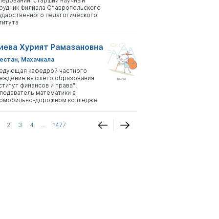
ледований, старший научный
рудник Филиала Ставропольского
ударственного педагогического
титута
иева Хурият Рамазановна
естан, Махачкала
едующая кафедрой частного
еждение высшего образования
ститут финансов и права";
подаватель математики в
омобильно-дорожном колледже
2
3
4
...
1477