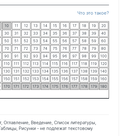
Что это такое?
10
11
12
13
14
15
16
17
18
19
20
30
31
32
33
34
35
36
37
38
39
40
50
51
52
53
54
55
56
57
58
59
60
70
71
72
73
74
75
76
77
78
79
80
90
91
92
93
94
95
96
97
98
99
100
9
110
111
112
113
114
115
116
117
118
119
120
9
130
131
132
133
134
135
136
137
138
139
140
9
150
151
152
153
154
155
156
157
158
159
160
9
170
171
172
173
174
175
176
177
178
179
180
т, Оглавление, Введение, Список литературы,
аблицы, Рисунки - не подлежат текстовому