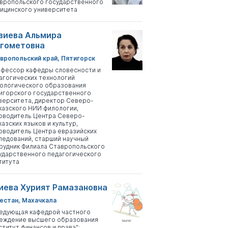
вропольского государственного
ицинского университета
зиева Альмира
гометовна
вропольский край, Пятигорск
фессор кафедры словесности и
агогических технологий
ологического образования
игорского государственного
верситета, директор Северо-
казского НИИ филологии,
оводитель Центра Северо-
казских языков и культур,
оводитель Центра евразийских
ледований, старший научный
рудник Филиала Ставропольского
ударственного педагогического
титута
иева Хурият Рамазановна
естан, Махачкала
едующая кафедрой частного
еждение высшего образования
ститут финансов и права";