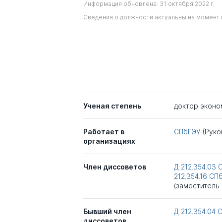
Информация обновлена: 31 октября 2022 г.
Сведения о должности актуальны на момент 
Ученая степень
доктор эконо
Работает в
СПбГЭУ
(Руко
организациях
Член диссоветов
Д 212.354.03
212.354.16
СП
(заместитель
Бывший член
Д 212.354.04
диссоветов