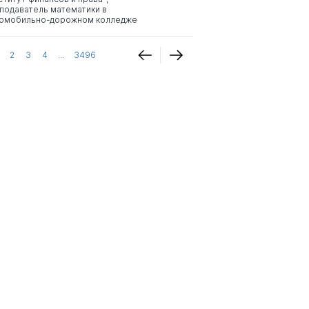
подаватель математики в
омобильно-дорожном колледже
2
3
4
...
3496