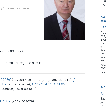
Ста
мед
публикации на сайте
Ка
Ма
Ста
Про
пед
фил
Пят
уни
мических наук
Кав
рук
Кав
рук
водитель среднего звена)
исс
сот
гос
инс
СПбГЭУ
(заместитель председателя совета),
Д
бГЭУ
(член совета),
Д 212.354.24
СПбГЭУ
Ал
 председателя совета)
Даг
Зав
СПбГЭУ
(член совета)
учр
"Ин