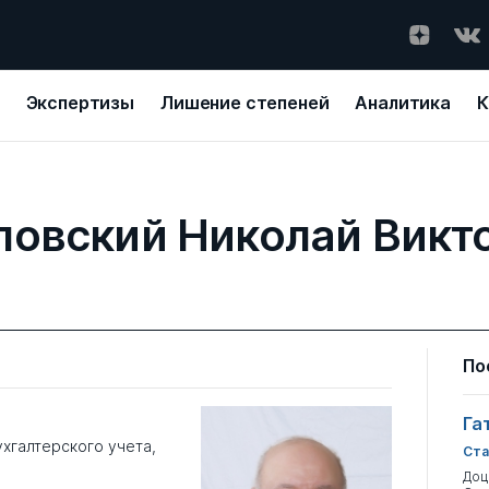
Экспертизы
Лишение степеней
Аналитика
К
ловский Николай Викт
По
Га
хгалтерского учета,
Ста
Доц