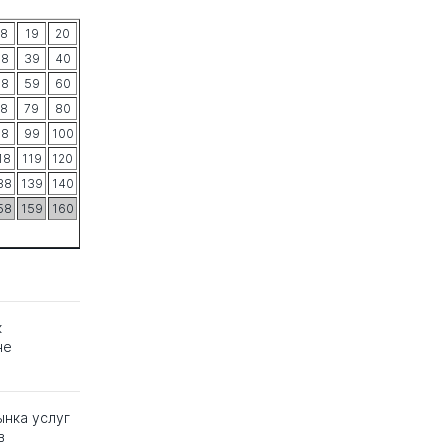
18
19
20
38
39
40
58
59
60
78
79
80
98
99
100
18
119
120
38
139
140
58
159
160
к
не
нка услуг
в