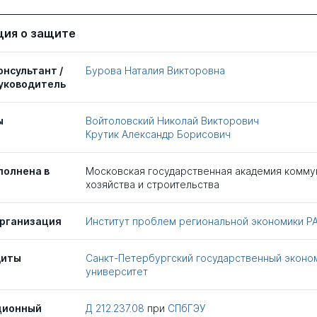
ия о защите
онсультант /
Бурова Наталия Викторовна
уководитель
ы
Войтоловский Николай Викторович
Крутик Александр Борисович
полнена в
Московская государственная академия комму
хозяйства и строительства
рганизация
Институт проблем региональной экономики Р
щиты
Санкт-Петербургский государственный эконо
университет
ционный
Д 212.237.08
при
СПбГЭУ