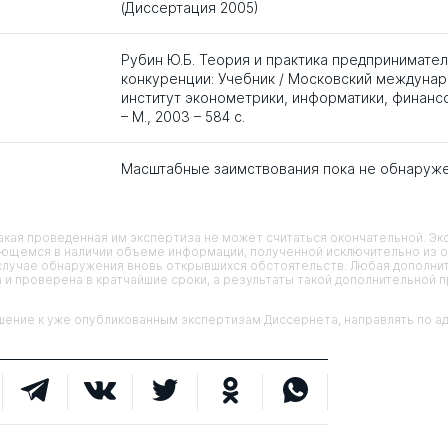
(Диссертация 2005)
Рубин Ю.Б. Теория и практика предпринимате
конкуренции: Учебник / Московский междуна
институт эконометрики, информатики, финансо
– М., 2003 – 584 с.
Масштабные заимствования пока не обнаруж
кая проведенная им экспертиза не может считаться окончательной. Э
еющемся в наличии объеме информации, полученной исключительно из о
случае обнаружения вновь открывшихся обстоятельств. Любая дополни
 и проверена в кратчайшие сроки, а результаты такой дополнительной 
ие к уже опубликованным экспертизам Диссернета, направлять по адр