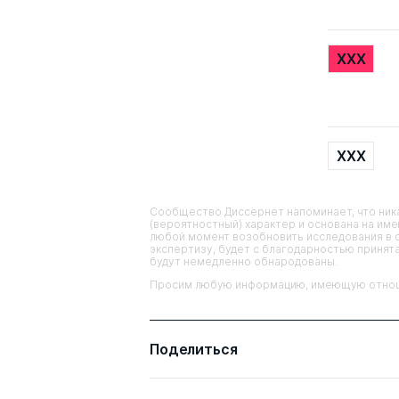
XXX
XXX
Сообщество Диссернет напоминает, что ника
(вероятностный) характер и основана на им
любой момент возобновить исследования в 
экспертизу, будет с благодарностью принята
будут немедленно обнародованы.
Просим любую информацию, имеющую отношен
Поделиться