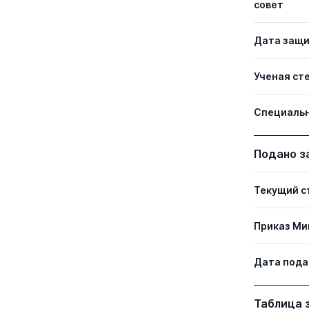
совет
Дата защ
Ученая ст
Специаль
Подано з
Текущий с
Приказ Ми
Дата пода
Таблица 