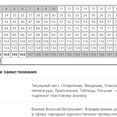
4
5
6
7
8
9
10
11
12
13
14
15
16
17
24
25
26
27
28
29
30
31
32
33
34
35
36
37
3
44
45
46
47
48
49
50
51
52
53
54
55
56
57
3
64
65
66
67
68
69
70
71
72
73
74
75
76
77
3
84
85
86
87
88
89
90
91
92
93
94
95
96
97
3
104
105
106
107
108
109
110
111
112
113
114
115
116
117
1
3
124
125
126
127
128
129
130
131
132
133
134
135
136
137
1
3
144
145
146
147
148
149
150
151
152
153
154
155
156
157
1
3
и заимствования
Титульный лист, Оглавление, Введение, Списо
литературы, Приложения, Таблицы, Рисунки - 
подлежат текстовому анализу
Ваняев Алексей Витальевич. Формирование ры
в сфере народных художественных промысло