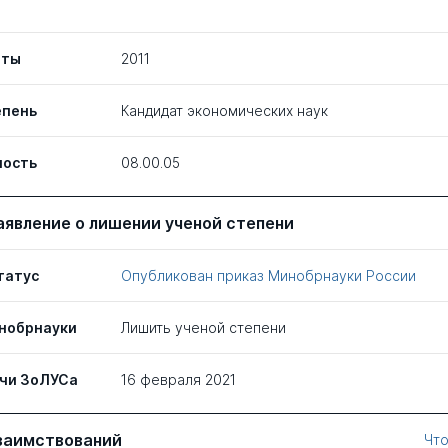
иты
2011
епень
Кандидат экономических наук
ность
08.00.05
аявление о лишении ученой степени
татус
Опубликован приказ Минобрнауки России
нобрнауки
Лишить ученой степени
чи ЗоЛУСа
16 февраля 2021
заимствований
Что