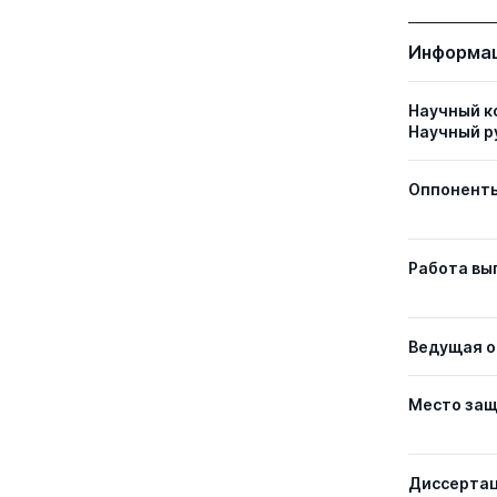
Информац
Научный к
Научный р
Оппонент
Работа вы
Ведущая о
Место за
Диссерта