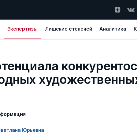
Экспертизы
Лишение степеней
Аналитика
К
отенциала конкуренто
родных художественны
нформация
Светлана Юрьевна