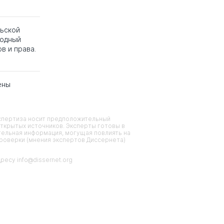
льской
родный
в и права.
ены
кспертиза носит предположительный
ткрытых источников. Эксперты готовы в
тельная информация, могущая повлиять на
проверки (мнения экспертов Диссернета)
есу info@dissernet.org