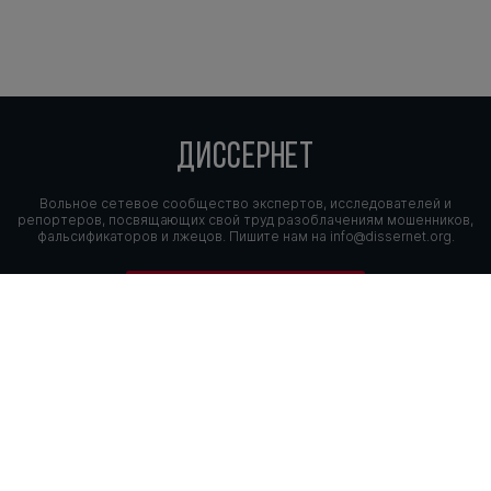
ДИССЕРНЕТ
Вольное сетевое сообщество экспертов, исследователей и
репортеров, посвящающих свой труд разоблачениям мошенников,
фальсификаторов и лжецов. Пишите нам на
info@dissernet.org.
Поддержать проект
МЫ В СОЦСЕТЯХ
© Вольное сетевое сообщество
«Диссернет». 2013—2026