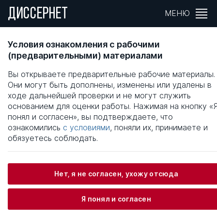
ДИССЕРНЕТ
МЕНЮ
Механизм формирования системы
Условия ознакомления с рабочими
контроллинга в предпринимательской
(предварительными) материалами
деятельности малых предприятий
Вы открываете предварительные рабочие материалы.
Они могут быть дополнены, изменены или удалены в
Общая информация
ходе дальнейшей проверки и не могут служить
основанием для оценки работы. Нажимая на кнопку «
понял и согласен», вы подтверждаете, что
Рябова Наталья Юрьевна
ознакомились
с условиями
, поняли их, принимаете и
обязуетесь соблюдать.
Информация о защите
Нет, я не согласен, ухожу отсюда
Научный консультант / Научный руководитель
Я понял и согласен
Пчелинцева Анна Станиславовна