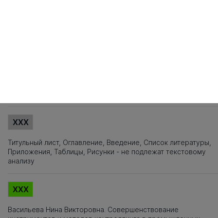
101
102
103
104
105
106
107
108
109
110
111
112
113
114
115
121
122
123
124
125
126
127
128
129
130
131
132
133
134
135
141
142
143
144
145
146
147
148
149
150
151
152
153
154
155
161
162
163
164
165
166
167
168
169
170
171
172
173
174
175
181
182
183
184
185
186
187
188
189
190
191
192
193
194
195
201
202
203
204
205
206
207
208
209
210
211
212
213
214
215
221
222
223
224
225
226
227
228
229
230
231
232
Источники заимствования
XXX
Титульный лист, Оглавление, Введение, Список литературы,
Приложения, Таблицы, Рисунки - не подлежат текстовому
анализу
XXX
Васильева Нина Викторовна. Совершенствование