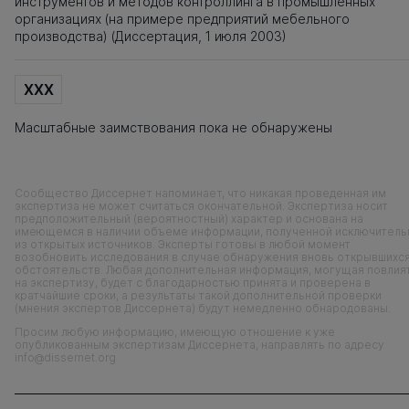
инструментов и методов контроллинга в промышленных
организациях (на примере предприятий мебельного
производства) (Диссертация, 1 июля 2003)
XXX
Масштабные заимствования пока не обнаружены
Сообщество Диссернет напоминает, что никакая проведенная им
экспертиза не может считаться окончательной. Экспертиза носит
предположительный (вероятностный) характер и основана на
имеющемся в наличии объеме информации, полученной исключитель
из открытых источников. Эксперты готовы в любой момент
возобновить исследования в случае обнаружения вновь открывшихс
обстоятельств. Любая дополнительная информация, могущая повлия
на экспертизу, будет с благодарностью принята и проверена в
кратчайшие сроки, а результаты такой дополнительной проверки
(мнения экспертов Диссернета) будут немедленно обнародованы.
Просим любую информацию, имеющую отношение к уже
опубликованным экспертизам Диссернета, направлять по адресу
info@dissernet.org