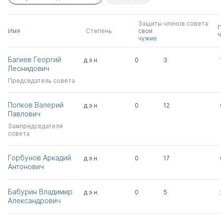
Защиты членов совета:
Имя
Степень
свои
ч
чужие
Багиев Георгий
д.э.н.
0
3
Леонидович
Председатель совета
Попков Валерий
д.э.н.
0
12
Павлович
Зампредседателя
совета
Горбунов Аркадий
д.э.н.
0
17
Антонович
Бабурин Владимир
д.э.н.
0
5
Александрович