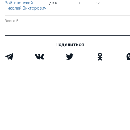
Войтоловский
д.э.н.
0
17
Николай Викторович
Всего 5
Поделиться