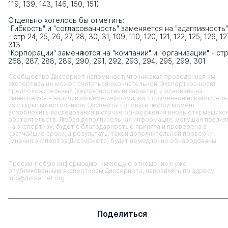
119, 139, 143, 146, 150, 151)
Отдельно хотелось бы отметить:
"Гибкость" и "согласованность" заменяется на "адаптивность"
- стр 24, 25, 26, 27, 28, 30, 31, 109, 110, 120, 121, 122, 125, 126, 12
313
"Корпорации" заменяются на "компании" и "организации" - стр
268, 287, 288, 289, 290, 291, 292, 293, 294, 295, 299, 301
Сообщество Диссернет напоминает, что никакая проведенная им
экспертиза не может считаться окончательной. Экспертиза носит
предположительный (вероятностный) характер и основана на
имеющемся в наличии объеме информации, полученной исключитель
из открытых источников. Эксперты готовы в любой момент
возобновить исследования в случае обнаружения вновь открывшихс
обстоятельств. Любая дополнительная информация, могущая повлия
на экспертизу, будет с благодарностью принята и проверена в
кратчайшие сроки, а результаты такой дополнительной проверки
(мнения экспертов Диссернета) будут немедленно обнародованы.
Просим любую информацию, имеющую отношение к уже
опубликованным экспертизам Диссернета, направлять по адресу
info@dissernet.org
Поделиться