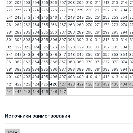
201
202
203
204
205
206
207
208
209
210
211
212
213
214
2
221
222
223
224
225
226
227
228
229
230
231
232
233
234
2
241
242
243
244
245
246
247
248
249
250
251
252
253
254
2
261
262
263
264
265
266
267
268
269
270
271
272
273
274
2
281
282
283
284
285
286
287
288
289
290
291
292
293
294
2
301
302
303
304
305
306
307
308
309
310
311
312
313
314
3
321
322
323
324
325
326
327
328
329
330
331
332
333
334
3
341
342
343
344
345
346
347
348
349
350
351
352
353
354
3
361
362
363
364
365
366
367
368
369
370
371
372
373
374
3
381
382
383
384
385
386
387
388
389
390
391
392
393
394
3
401
402
403
404
405
406
407
408
409
410
411
412
413
414
4
421
422
423
424
425
426
427
428
429
430
431
432
433
434
4
441
442
443
444
445
446
447
Источники заимствования