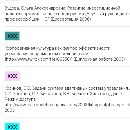
Зудова, Ольга Александровна; Развитие инвестиционной
политики промышленного предприятия [Научный руководител
профессор Яшин Н.С.] (Диссертация 2006)
XXX
Корпоративная культура как фактор эффективности
управления современным предприятием
[http://www.twirpx.com/file/89550/] (Дипломная работа 2005)
XXX
Косинов, С.С. Задачи синтеза адаптивных систем управления 
С.С. Косинов, P.P. Зиятдинов, В.В. Звездин. Электрон, дан. -
Режим доступа
http://www.uran.donetsk.ua/~masters/2003/kita/pikul/library/artic
2003
XXX