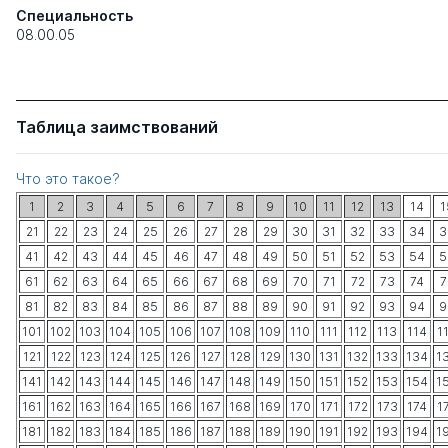
Специальность
08.00.05
Таблица заимствований
Что это такое?
1
2
3
4
5
6
7
8
9
10
11
12
13
14
1
21
22
23
24
25
26
27
28
29
30
31
32
33
34
3
41
42
43
44
45
46
47
48
49
50
51
52
53
54
5
61
62
63
64
65
66
67
68
69
70
71
72
73
74
7
81
82
83
84
85
86
87
88
89
90
91
92
93
94
9
101
102
103
104
105
106
107
108
109
110
111
112
113
114
1
121
122
123
124
125
126
127
128
129
130
131
132
133
134
1
141
142
143
144
145
146
147
148
149
150
151
152
153
154
1
161
162
163
164
165
166
167
168
169
170
171
172
173
174
1
181
182
183
184
185
186
187
188
189
190
191
192
193
194
1