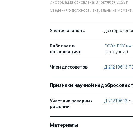
Информация обновлена: 31 октября 2022 г.
Сведения о должности актуальны на момент 
Ученая степень
доктор эконо
Работает в
ССЭИ РЭУ им.
организациях
(Сотрудник)
Член диссоветов
Д 212.196.13
Р
Признаки научной недобросовес
Участник позорных
Д 212.196.13
о
решений
Материалы