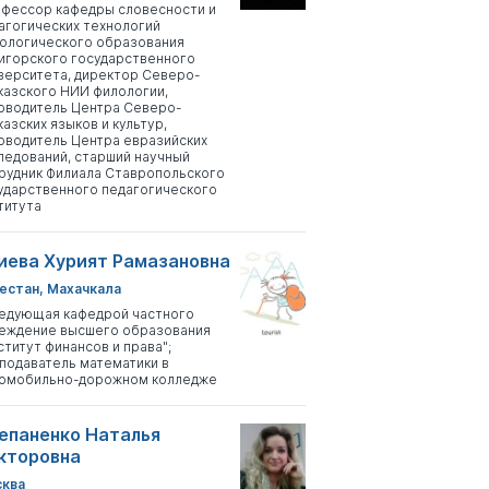
фессор кафедры словесности и
агогических технологий
ологического образования
игорского государственного
верситета, директор Северо-
казского НИИ филологии,
оводитель Центра Северо-
казских языков и культур,
оводитель Центра евразийских
ледований, старший научный
рудник Филиала Ставропольского
ударственного педагогического
титута
иева Хурият Рамазановна
естан, Махачкала
едующая кафедрой частного
еждение высшего образования
ститут финансов и права";
подаватель математики в
омобильно-дорожном колледже
епаненко Наталья
кторовна
ква