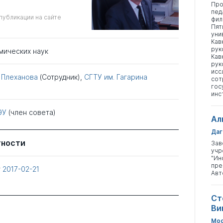
Про
пед
публикации на сайте
фил
Пят
уни
Кав
рук
мических наук
Кав
рук
исс
 Плеханова
(Сотрудник),
СГТУ им. Гагарина
сот
гос
инс
ЭУ
(член совета)
Ал
Даг
тности
Зав
учр
"Ин
пре
т
2017-02-21
Авт
Ст
Ви
Мос