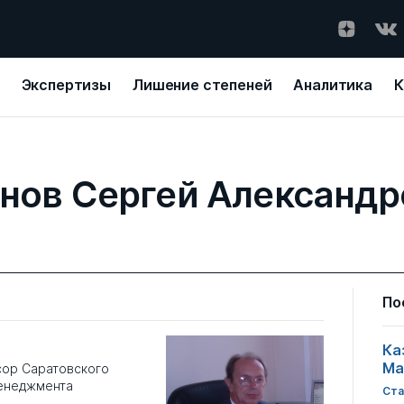
Экспертизы
Лишение степеней
Аналитика
К
нов Сергей Александр
По
Ка
Ма
сор Саратовского
менеджмента
Ста