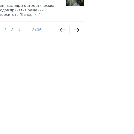
ент кафедры математических
одов принятия решений
верситета "Синергия"
2
3
4
...
3496