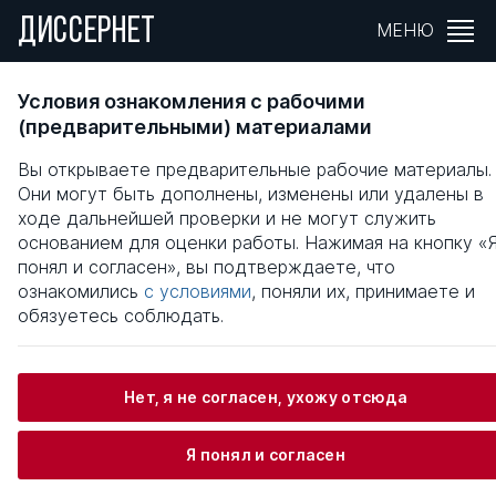
ДИССЕРНЕТ
МЕНЮ
ФОРМИРОВАНИЕ СОДЕРЖАНИЯ
Условия ознакомления с рабочими
ОБРАЗОВАНИЯ ПО ПРОФЕССИЯМ
(предварительными) материалами
СЕЛЬСКОХОЗЯЙСТВЕННОГО
Вы открываете предварительные рабочие материалы.
ПРОИЗВОДСТВА
Они могут быть дополнены, изменены или удалены в
ходе дальнейшей проверки и не могут служить
Общая информация
основанием для оценки работы. Нажимая на кнопку «
понял и согласен», вы подтверждаете, что
ознакомились
с условиями
, поняли их, принимаете и
Кива Александр Алексеевич
обязуетесь соблюдать.
Нет, я не согласен, ухожу отсюда
Информация о защите
Я понял и согласен
Научный консультант / Научный руководитель
Смирнов Игорь Павлович