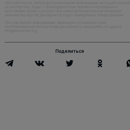
обстоятельств. Любая дополнительная информация, могущая повлия
на экспертизу, будет с благодарностью принята и проверена в
кратчайшие сроки, а результаты такой дополнительной проверки
(мнения экспертов Диссернета) будут немедленно обнародованы.
Просим любую информацию, имеющую отношение к уже
опубликованным экспертизам Диссернета, направлять по адресу
info@dissernet.org
Поделиться