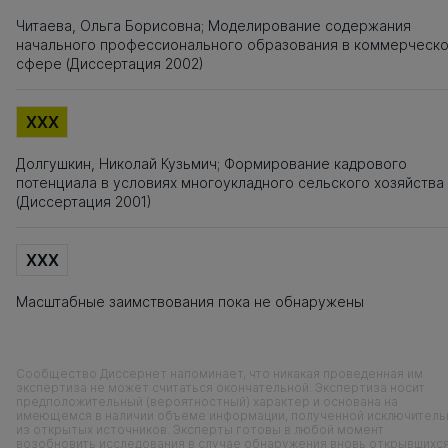
Читаева, Ольга Борисовна; Моделирование содержания
начального профессионального образования в коммерческ
сфере (Диссертация 2002)
XXX
Долгушкин, Николай Кузьмич; Формирование кадрового
потенциала в условиях многоукладного сельского хозяйства
(Диссертация 2001)
XXX
Масштабные заимствования пока не обнаружены
Сообщество Диссернет напоминает, что никакая проведенная им
экспертиза не может считаться окончательной. Экспертиза носит
предположительный (вероятностный) характер и основана на
имеющемся в наличии объеме информации, полученной исключитель
из открытых источников. Эксперты готовы в любой момент
возобновить исследования в случае обнаружения вновь открывшихс