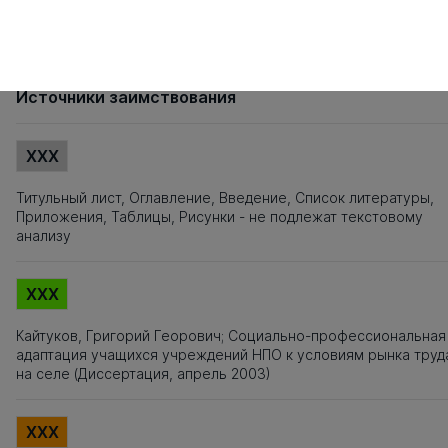
461
462
463
464
465
466
467
468
469
470
471
472
473
474
4
481
482
483
484
485
486
487
488
489
490
491
492
493
494
4
501
502
503
504
Источники заимствования
XXX
Титульный лист, Оглавление, Введение, Список литературы,
Приложения, Таблицы, Рисунки - не подлежат текстовому
анализу
XXX
Кайтуков, Григорий Георович; Социально-профессиональная
адаптация учащихся учреждений НПО к условиям рынка труд
на селе (Диссертация, апрель 2003)
XXX