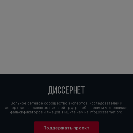
ДИССЕРНЕТ
Вольное сетевое сообщество экспертов, исследователей и
репортеров, посвящающих свой труд разоблачениям мошенников,
фальсификаторов и лжецов. Пишите нам на
info@dissernet.org.
Поддержать проект