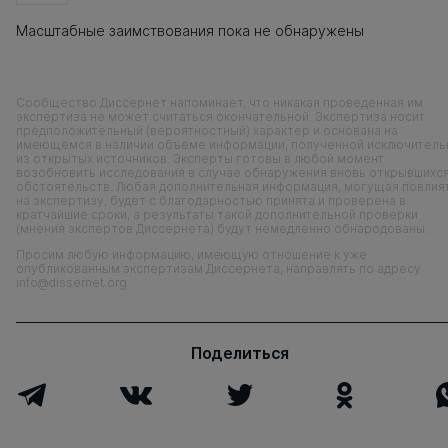
Масштабные заимствования пока не обнаружены
Сообщество Диссернет напоминает, что никакая проведенная им
экспертиза не может считаться окончательной. Экспертиза носит
предположительный (вероятностный) характер и основана на
имеющемся в наличии объеме информации, полученной исключитель
из открытых источников. Эксперты готовы в любой момент
возобновить исследования в случае обнаружения вновь открывшихс
обстоятельств. Любая дополнительная информация, могущая повлия
на экспертизу, будет с благодарностью принята и проверена в
кратчайшие сроки, а результаты такой дополнительной проверки
(мнения экспертов Диссернета) будут немедленно обнародованы.
Просим любую информацию, имеющую отношение к уже
опубликованным экспертизам Диссернета, направлять по адресу
info@dissernet.org
Поделиться