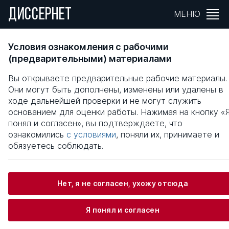
ДИССЕРНЕТ
МЕНЮ
ЭЛЕКТРОННАЯ КОММЕРЦИЯ КАК ФАКТОР
Условия ознакомления с рабочими
ИННОВАЦИОННОГО РАЗВИТИЯ
(предварительными) материалами
ДЕЯТЕЛЬНОСТИ ПРЕДПРИЯТИЯ
Вы открываете предварительные рабочие материалы.
Они могут быть дополнены, изменены или удалены в
Общая информация
ходе дальнейшей проверки и не могут служить
основанием для оценки работы. Нажимая на кнопку «
понял и согласен», вы подтверждаете, что
Копачев Александр Александрович
ознакомились
с условиями
, поняли их, принимаете и
обязуетесь соблюдать.
Информация о защите
Нет, я не согласен, ухожу отсюда
Научный консультант / Научный руководитель
Я понял и согласен
Родионов Дмитрий Григорьевич